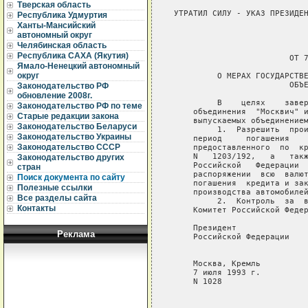
Тверская область
 УТРАТИЛ СИЛУ - УКАЗ ПРЕЗИДЕН
Республика Удмуртия
Ханты-Мансийский
                             
автономный округ
Челябинская область
                             
Республика САХА (Якутия)
                         ОТ 7
Ямало-Ненецкий автономный
округ
          О МЕРАХ ГОСУДАРСТВЕ
                         ОБЪЕ
Законодательство РФ
обновление 2008г.
          В    целях    завер
Законодательство РФ по теме
     объединения  "Москвич" и
Старые редакции закона
     выпускаемых объединением
Законодательство Беларуси
          1.  Разрешить  прои
Законодательство Украины
     период     погашения    
Законодательство СССР
     предоставленного  по  кр
     N   1203/192,   а   такж
Законодательство других
     Российской   Федерации  
стран
     распоряжении  всю  валют
Поиск документа по сайту
     погашения  кредита и зак
Полезные ссылки
     производства автомобилей
Все разделы сайта
          2.  Контроль  за  в
Контакты
     Комитет Российской Федер
     Президент

Реклама
     Российской Федерации    
     Москва, Кремль

     7 июля 1993 г.

     N 1028
