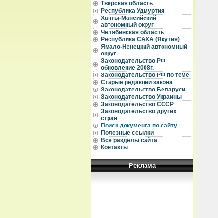
  
Тверская область
  
Республика Удмуртия
Ханты-Мансийский
  
автономный округ
  
Челябинская область
  
Республика САХА (Якутия)
  
Ямало-Ненецкий автономный
  
округ
  
Законодательство РФ
  
обновление 2008г.
  
Законодательство РФ по теме
  
Старые редакции закона
  
Законодательство Беларуси
  
  
Законодательство Украины
  
Законодательство СССР
  
Законодательство других
  
стран
  
Поиск документа по сайту
  
Полезные ссылки
  
Все разделы сайта
  
  
Контакты
  
  
Реклама
  
  
  
  
  
  
  
  