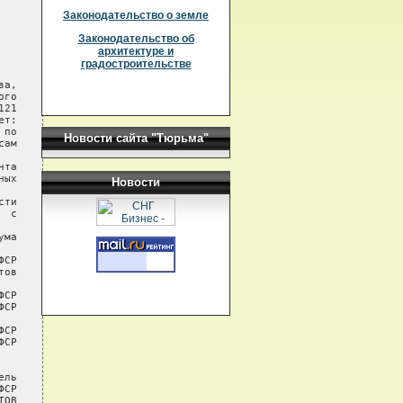
Законодательство о земле
Законодательство об
архитектуре и
градостроительстве
а,

го

21

т:

по

Новости сайта "Тюрьма"
ам

та

ых

Новости
ти

 с

ма

СР

ов

СР

СР

СР

СР

ль

СР

ОВ
