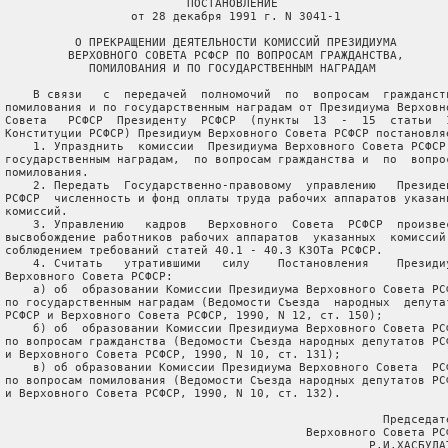
                           ПОСТАНОВЛЕНИЕ

                   от 28 декабря 1991 г. N 3041-1

           О ПРЕКРАЩЕНИИ ДЕЯТЕЛЬНОСТИ КОМИССИЙ ПРЕЗИДИУМА

          ВЕРХОВНОГО СОВЕТА РСФСР ПО ВОПРОСАМ ГРАЖДАНСТВА,

             ПОМИЛОВАНИЯ И ПО ГОСУДАРСТВЕННЫМ НАГРАДАМ

     В связи   с  передачей  полномочий  по  вопросам  гражданств
 помилования и по государственным наградам от Президиума Верховно
 Совета   РСФСР  Президенту  РСФСР  (пункты  13  -  15  статьи  1
 Конституции РСФСР) Президиум Верховного Совета РСФСР постановляе
     1. Упразднить  комиссии  Президиума Верховного Совета РСФСР 
 государственным наградам,  по вопросам гражданства и  по  вопрос
 помилования.

     2. Передать  Государственно-правовому  управлению   Президен
 РСФСР  численность и фонд оплаты труда рабочих аппаратов указанн
 комиссий.

     3. Управлению   кадров   Верховного  Совета  РСФСР  произвес
 высвобождение работников рабочих аппаратов  указанных  комиссий 
 соблюдением требований статей 40.1 - 40.3 КЗОТа РСФСР.

     4. Считать   утратившими   силу    Постановления    Президиу
 Верховного Совета РСФСР:

     а) об  образовании Комиссии Президиума Верховного Совета РСФ
 по государственным наградам (Ведомости Съезда  народных  депутат
 РСФСР и Верховного Совета РСФСР, 1990, N 12, ст. 150);

     б) об  образовании Комиссии Президиума Верховного Совета РСФ
 по вопросам гражданства (Ведомости Съезда народных депутатов РСФ
 и Верховного Совета РСФСР, 1990, N 10, ст. 131);

     в) об образовании Комиссии Президиума Верховного Совета  РСФ
 по вопросам помилования (Ведомости Съезда народных депутатов РСФ
 и Верховного Совета РСФСР, 1990, N 10, ст. 132).

                                                       Председате
                                            Верховного Совета РСФ
                                                     Р.И.ХАСБУЛАТ