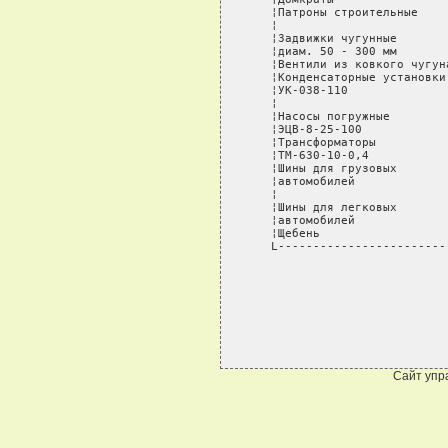
   ¦Патроны строительные    
   ¦                        
   ¦Задвижки чугунные       
   ¦диам. 50 - 300 мм       
   ¦Вентили из ковкого чугун
   ¦Конденсаторные установки
   ¦УК-038-110              
   ¦                        
   ¦Насосы погружные        
   ¦ЭЦВ-8-25-100            
   ¦Трансформаторы          
   ¦ТМ-630-10-0,4           
   ¦Шины для грузовых       
   ¦автомобилей             
   ¦                        
   ¦Шины для легковых       
   ¦автомобилей             
   ¦Щебень                  
   L------------------------
Сайт упр