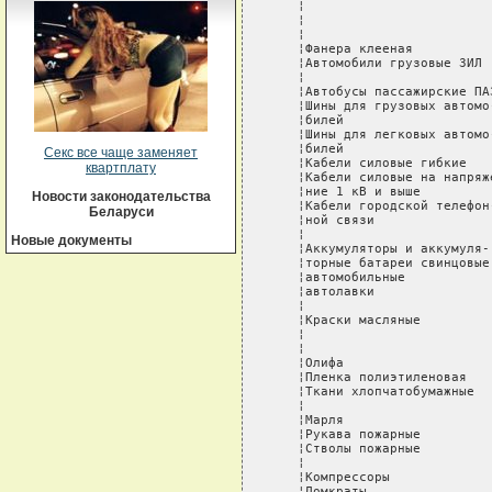
   ¦                        
   ¦                        
   ¦                        
   ¦Фанера клееная          
   ¦Автомобили грузовые ЗИЛ 
   ¦                        
   ¦Автобусы пассажирские ПА
   ¦Шины для грузовых автомо
   ¦билей                   
   ¦Шины для легковых автомо
   ¦билей                   
Секс все чаще заменяет
   ¦Кабели силовые гибкие   
квартплату
   ¦Кабели силовые на напряж
   ¦ние 1 кВ и выше         
Новости законодательства
   ¦Кабели городской телефон
Беларуси
   ¦ной связи               
   ¦                        
Новые документы
   ¦Аккумуляторы и аккумуля-
   ¦торные батареи свинцовые
   ¦автомобильные           
   ¦автолавки               
   ¦                        
   ¦Краски масляные         
   ¦                        
   ¦                        
   ¦Олифа                   
   ¦Пленка полиэтиленовая   
   ¦Ткани хлопчатобумажные  
   ¦                        
   ¦Марля                   
   ¦Рукава пожарные         
   ¦Стволы пожарные         
   ¦                        
   ¦Компрессоры             
   ¦Домкраты                