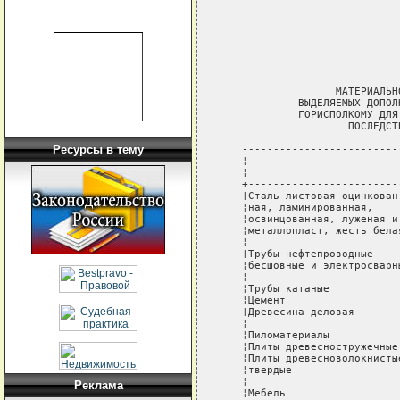
                            
                            
                            
                            
                             
                  МАТЕРИАЛЬН
            ВЫДЕЛЯЕМЫХ ДОПОЛ
            ГОРИСПОЛКОМУ ДЛЯ
                    ПОСЛЕДСТ
Ресурсы в тему
   -------------------------
   ¦                        
   ¦                        
   +------------------------
   ¦Сталь листовая оцинкован
   ¦ная, ламинированная,    
   ¦освинцованная, луженая и
   ¦металлопласт, жесть бела
   ¦                        
   ¦Трубы нефтепроводные    
   ¦бесшовные и электросварн
   ¦                        
   ¦Трубы катаные           
   ¦Цемент                  
   ¦Древесина деловая       
   ¦                        
   ¦Пиломатериалы           
   ¦Плиты древесностружечные
   ¦Плиты древесноволокнисты
   ¦твердые                 
   ¦                        
Реклама
   ¦Мебель                  