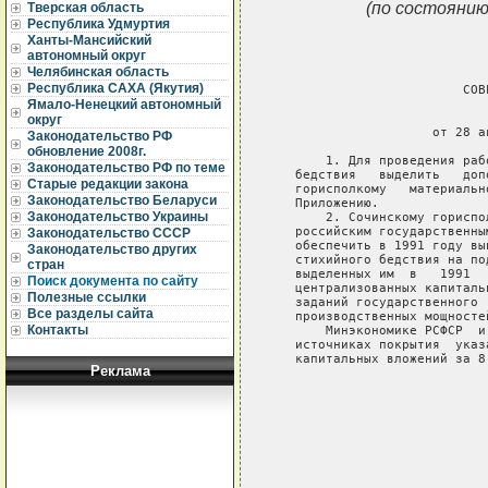
(по состоянию
Тверская область
Республика Удмуртия
Ханты-Мансийский
автономный округ
Челябинская область
Республика САХА (Якутия)
                         СОВ
Ямало-Ненецкий автономный
                             
округ
                     от 28 а
Законодательство РФ
обновление 2008г.
       1. Для проведения раб
Законодательство РФ по теме
   бедствия   выделить   доп
Старые редакции закона
   горисполкому   материальн
Законодательство Беларуси
   Приложению.

Законодательство Украины
       2. Сочинскому гориспо
   российским государственны
Законодательство СССР
   обеспечить в 1991 году вы
Законодательство других
   стихийного бедствия на по
стран
   выделенных им  в   1991  
Поиск документа по сайту
   централизованных капиталь
Полезные ссылки
   заданий государственного 
Все разделы сайта
   производственных мощностей
Контакты
       Минэкономике РСФСР  и
   источниках покрытия  указ
   капитальных вложений за 8
Реклама
                            
                            
                            