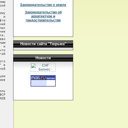
мы

Законодательство о земле
ой

 -

Законодательство об
му

архитектуре и
 и

градостроительстве
ти

ий

ых

ие

и,

во

ым

Новости сайта "Тюрьма"
 и

то

ий

Новости
го

 в

ой

ии

ов

ль

СР

ЕВ
