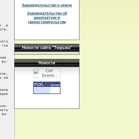
Законодательство о земле
Законодательство об
архитектуре и
градостроительстве
  и

та,

ого

(за

Новости сайта "Тюрьма"
ым

во-

Новости
ов,

 на

ила

щие

но-

еть

вы-
