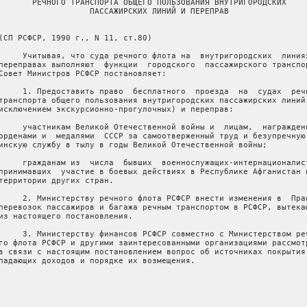
       РЕЧНОГО ТРАНСПОРТА ОБЩЕГО ПОЛЬЗОВАНИЯ ВНУТРИГОРОДСКИХ

                   ПАССАЖИРСКИХ ЛИНИЙ И ПЕРЕПРАВ

(СП РСФСР, 1990 г., N 11, ст.80)

     Учитывая, что суда речного флота на  внутригородских  линиях
переправах выполняют  функции  городского  пассажирского транспор
Совет Министров РСФСР постановляет:

     1. Предоставить право  бесплатного  проезда  на  судах  речн
транспорта общего пользования внутригородских пассажирских линий 
исключением экскурсионно-прогулочных) и переправ:

     участникам Великой Отечественной войны и  лицам,  награжденн
орденами и  медалями  СССР за самоотверженный труд и безупречную 
инскую службу в тылу в годы Великой Отечественной войны;

     гражданам из  числа  бывших  военнослужащих-интернационалист
принимавших  участие в боевых действиях в Республике Афганистан и
территории других стран.

     2. Министерству речного флота РСФСР внести изменения в  Прав
перевозок пассажиров и багажа речным транспортом в РСФСР, вытекаю
из настоящего постановления.

     3. Министерству финансов РСФСР совместно с Министерством реч
го флота РСФСР и другими заинтересованными организациями рассмотр
в связи с настоящим постановлением вопрос об источниках покрытия 
падающих доходов и порядке их возмещения.
