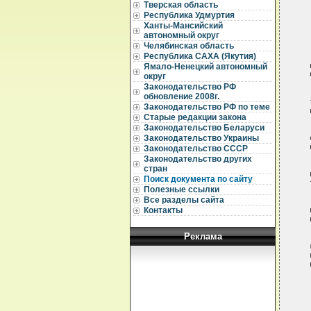
   
Тверская область
   
Республика Удмуртия
Ханты-Мансийский
автономный округ
   
Челябинская область
Республика САХА (Якутия)
   
   
Ямало-Ненецкий автономный
   
округ
Законодательство РФ
   
обновление 2008г.
   
Законодательство РФ по теме
   
Старые редакции закона
Законодательство Беларуси
   
   
Законодательство Украины
   
Законодательство СССР
Законодательство других
   
стран
   
Поиск документа по сайту
   
Полезные ссылки
Все разделы сайта
   
   
Контакты
   
Реклама
   
   
   
   