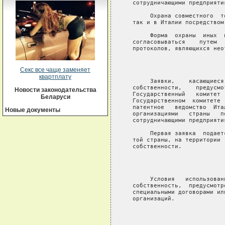
   сотрудничающими предприяти
        Охрана совместного  т
   так и в Италии посредством 
        Форма  охраны  иных  
   согласовываться    путем  
   протоколов, являющихся нео
                              
Секс все чаще заменяет
квартплату
        Заявки,    касающиеся
   собственности,    предусмо
Новости законодательства
   Государственный   комитет 
Беларуси
   Государственном  комитете 
   патентное   ведомство  Ита
Новые документы
   организациями   страны   п
   сотрудничающими предприяти
        Первая заявка  подает
   той страны, на территории 
   собственности.

                              
        Условия   использован
   собственность,  предусмотр
   специальными договорами ил
   организаций.

                              