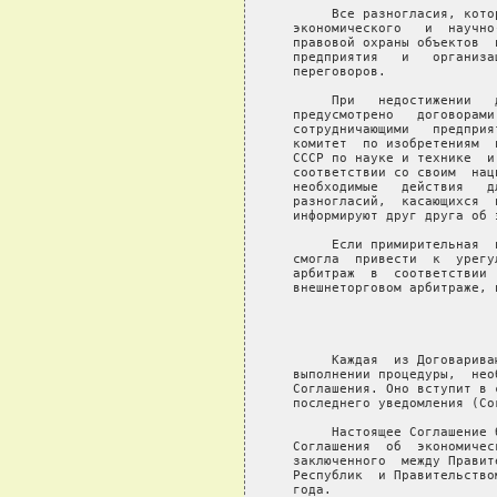
        Все разногласия, кото
   экономического   и  научно
   правовой охраны объектов  
   предприятия   и   организа
   переговоров.

        При   недостижении   
   предусмотрено   договорами
   сотрудничающими   предприя
   комитет  по изобретениям  
   СССР по науке и технике  и
   соответствии со своим  нац
   необходимые   действия   д
   разногласий,  касающихся  
   информируют друг друга об э
        Если примирительная  
   смогла  привести  к  урегу
   арбитраж  в  соответствии 
   внешнеторговом арбитраже, 
                              
        Каждая  из Договарива
   выполнении процедуры,  нео
   Соглашения. Оно вступит в 
   последнего уведомления (Со
        Настоящее Соглашение 
   Соглашения  об  экономичес
   заключенного  между Правит
   Республик  и Правительство
   года.
