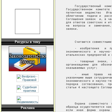
        Государственный  коми
   Государственном  комитете 
   патентное  ведомство   Ита
   облегчению  подачи и  расс
   Соглашения заявок  и, в ча
   для ответов советских и ит
   на  вопросы  и  замечания,
   заявки.

                              
Ресурсы в тему
        Считаются совместными:
        -  изобретения   и  п
   экономического  и  научно-
   итальянских предприятий и о
        -  товарные  знаки,  
   организациями  для  обозна
   оказываемых услуг;

        -   иные   права   на
   указанными выше сотруднича
   экономического и научно-те
   порядка  согласования,  пр
   статьи 4 настоящего Соглаше
                              
        Охрана  совместного  
   образца осуществляется как
Реклама
   если  иная  форма  охраны 