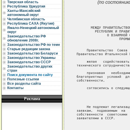
(по состоянию
Тверская область
Республика Удмуртия
Ханты-Мансийский
автономный округ
Челябинская область
Республика САХА (Якутия)
                              
          МЕЖДУ ПРАВИТЕЛЬСТВО
Ямало-Ненецкий автономный
            РЕСПУБЛИК И ПРАВИ
округ
                  О ВЗАИМНОЙ 
Законодательство РФ
                        ПРОМЫ
обновление 2008г.
Законодательство РФ по теме
Старые редакции закона
        Правительство  Союза 
Законодательство Беларуси
   Правительство Итальянской Р
Законодательство Украины
        желая   содействовать
Законодательство СССР
   технического сотрудничеств
Законодательство других
стран
        признавая   необходим
Поиск документа по сайту
   благоприятных  условий  дл
Полезные ссылки
   собственности,

Все разделы сайта
Контакты
        согласились о следующе
Реклама
                              
        Не подлежат легализац
   заявкам,  подаваемым  на  
   собственности  советскими 
   заявителями в СССР.

                              