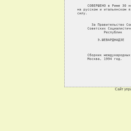
        СОВЕРШЕНО в Риме 30 н
   на русском и итальянском я
   силу.

          За Правительство Со
        Советских Социалистич
                Республик

             Э.ШЕВАРДНАДЗЕ   
        Сборник международных 
Сайт упр