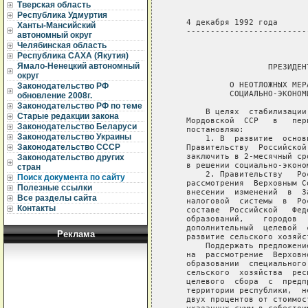
Тверская область
Республика Удмуртия
   4 декабря 1992 года      
Ханты-Мансийский
   -------------------------
автономный округ
Челябинская область
                             
Республика САХА (Якутия)
Ямало-Ненецкий автономный
                    ПРЕЗИДЕН
округ
            О НЕОТЛОЖНЫХ МЕР
Законодательство РФ
            СОЦИАЛЬНО-ЭКОНОМ
обновление 2008г.
Законодательство РФ по теме
       В целях  стабилизации
Старые редакции закона
   Мордовской  ССР   в   пер
Законодательство Беларуси
   постановляю:

Законодательство Украины
       1. В  развитие  основ
Законодательство СССР
   Правительству  Российской
   заключить в 2-месячный ср
Законодательство других
   в решении социально-эконо
стран
       2. Правительству   Ро
Поиск документа по сайту
   рассмотрения  Верховным С
Полезные ссылки
   внесении  изменений  в  З
Все разделы сайта
   налоговой  системы  в  Ро
Контакты
   составе  Российской   Фед
   образований,    городов  
   дополнительный  целевой  
Реклама
   развитие сельского хозяйст
       Поддержать предложени
   на  рассмотрение  Верховн
   образовании  специального
   сельского  хозяйства  рес
   целевого  сбора  с  предп
   территории республики,  н
   двух процентов от стоимос