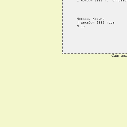
   1 ноября 1991 г. "О право
                            
                            
                            
   Москва, Кремль

   4 декабря 1992 года

Сайт упр