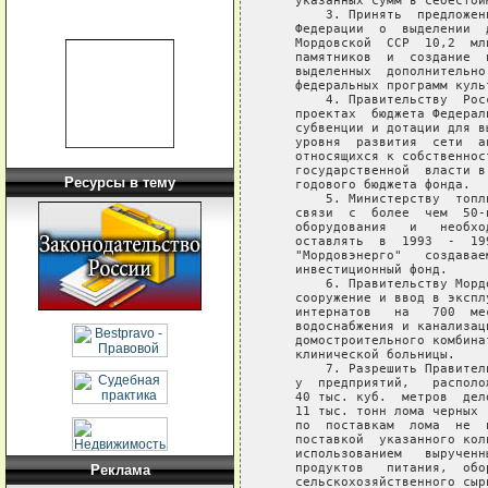
   указанных сумм в себестоим
       3. Принять  предложен
   Федерации  о  выделении  
   Мордовской  ССР  10,2  мл
   памятников  и  создание  
   выделенных  дополнительно
   федеральных программ куль
       4. Правительству  Рос
   проектах  бюджета Федерал
   субвенции и дотации для в
   уровня  развития  сети  а
   относящихся к собственнос
   государственной  власти в
Ресурсы в тему
   годового бюджета фонда.

       5. Министерству  топл
   связи  с  более  чем  50-
   оборудования   и   необхо
   оставлять  в  1993  -  19
   "Мордовэнерго"   создавае
   инвестиционный фонд.

       6. Правительству Морд
   сооружение и ввод в экспл
   интернатов   на   700  ме
   водоснабжения и канализац
   домостроительного комбина
   клинической больницы.

       7. Разрешить Правител
   у  предприятий,   располо
   40 тыс. куб.  метров  дел
   11 тыс. тонн лома черных 
   по  поставкам  лома  не  
   поставкой  указанного кол
   использованием   вырученн
   продуктов   питания,  обо
Реклама
   сельскохозяйственного сырь