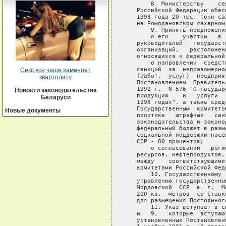
       8. Министерству    се
   Российской Федерации обес
   1993 года 20 тыс. тонн са
   на Ромодановском сахарном 
       9. Принять предложени
       о его    участии   в 
   руководителей   государст
   организаций,   расположен
   относящихся к федеральной
       о направлении  средст
   санкций  за  неправомерно
Секс все чаще заменяет
   (работ,  услуг)  предприя
квартплату
   Постановлением  Правитель
   1992 г.  N 576 "О государ
Новости законодательства
   продукцию    и   услуги  
Беларуси
   1993 годах", а также сред
   Государственным  комитето
Новые документы
   политике   штрафных   сан
   законодательства и законо
   федеральный бюджет в разм
   социальной поддержки насе
   ССР - 80 процентов;

       о согласовании   реги
   ресурсов, нефтепродуктов,
   между    соответствующими
   комитетами Российской Фед
       10. Государственному 
   управлению государственны
   Мордовской  ССР  в  г.  М
   200 кв.  метров  со ставк
   для размещения Постоянног
       11. Указ вступает в с
   и   9,   которые  вступаю
   установленных Постановлен