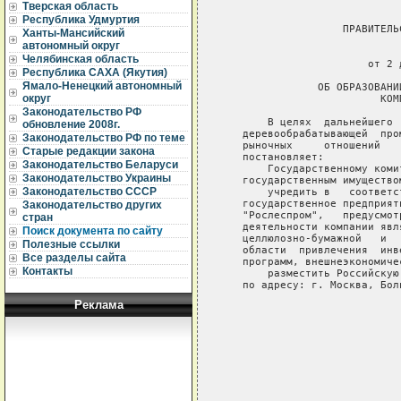
Тверская область
Республика Удмуртия
                   ПРАВИТЕЛЬ
Ханты-Мансийский
автономный округ
                             
Челябинская область
                       от 2 
Республика САХА (Якутия)
Ямало-Ненецкий автономный
               ОБ ОБРАЗОВАНИ
округ
                         КОМ
Законодательство РФ
       В целях  дальнейшего 
обновление 2008г.
   деревообрабатывающей  про
Законодательство РФ по теме
   рыночных     отношений   
Старые редакции закона
   постановляет:

Законодательство Беларуси
       Государственному коми
Законодательство Украины
   государственным имуществом
Законодательство СССР
       учредить в   соответс
   государственное предприят
Законодательство других
   "Рослеспром",   предусмот
стран
   деятельности компании явл
Поиск документа по сайту
   целлюлозно-бумажной   и  
Полезные ссылки
   области  привлечения  инв
Все разделы сайта
   программ, внешнеэкономиче
Контакты
       разместить Российскую
   по адресу: г. Москва, Бол
Реклама
                            