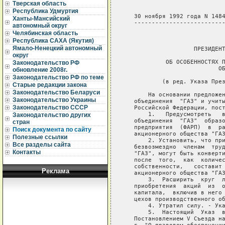
Тверская область
Республика Удмуртия
   30 ноября 1992 года N 1484
Ханты-Мансийский
   --------------------------
автономный округ
Челябинская область
                             
Республика САХА (Якутия)
Ямало-Ненецкий автономный
                    ПРЕЗИДЕНТ
округ
            ОБ ОСОБЕННОСТЯХ П
Законодательство РФ
                           ОБ
обновление 2008г.
Законодательство РФ по теме
           (в ред. Указа През
Старые редакции закона
Законодательство Беларуси
       На основании предложен
Законодательство Украины
   объединения  "ГАЗ" и учиты
Законодательство СССР
   Российской Федерации, пост
       1.   Предусмотреть   в
Законодательство других
   объединения  "ГАЗ"  образо
стран
   предприятия  (ФАРП)  в  ра
Поиск документа по сайту
   акционерного общества "ГАЗ
Полезные ссылки
       2. Установить, что при
Все разделы сайта
   безвозмездно  членам  труд
Контакты
   "ГАЗ", могут быть конверти
   после  того,  как  количес
   собственности,   составит 
Реклама
   акционерного общества "ГАЗ
       3.  Расширить  круг  л
   приобретения  акций  из  о
   капитала,  включив в него 
   цехов производственного об
       4. Утратил силу. - Ука
       5.  Настоящий  Указ  в
   Постановлением V Съезда на