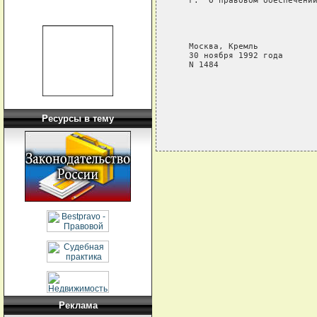
   г. "О правовом обеспечении
                             
                             
                             
   Москва, Кремль

   30 ноября 1992 года

   N 1484

Ресурсы в тему
Реклама