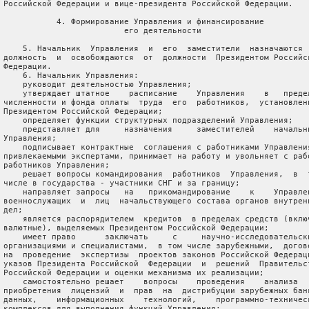
 Российской Федерации и вице-президента Российской Федерации.

            4. Формирование Управления и финансирование

                          его деятельности

     5. Начальник  Управления  и  его  заместители  назначаются  
 должность  и  освобождаются  от  должности  Президентом Российск
 Федерации.

     6. Начальник Управления:

     руководит деятельностью Управления;

     утверждает штатное    расписание    Управления    в   предел
 численности и фонда оплаты  труда  его  работников,  установленн
 Президентом Российской Федерации;

     определяет функции структурных подразделений Управления;

     представляет для     назначения     заместителей    начальни
 Управления;

     подписывает контрактные  соглашения с работниками Управления
 привлекаемыми экспертами, принимает на работу и увольняет с рабо
 работников Управления;

     решает вопросы командирования  работников  Управления,  в  т
 числе в государства - участники СНГ и за границу;

     направляет запросы   на   прикомандирование    к    Управлен
 военнослужащих  и  лиц  начальствующего состава органов внутренн
 дел;

     является распорядителем  кредитов  в пределах средств (включ
 валютные), выделяемых Президентом Российской Федерации;

     имеет право      заключать     с     научно-исследовательски
 организациями и специалистами,  в том числе зарубежными,  догово
 на  проведение  экспертизы  проектов законов Российской Федераци
 указов Президента Российской  Федерации  и  решений  Правительст
 Российской Федерации и оценки механизма их реализации;

     самостоятельно решает    вопросы    проведения    анализа   
 приобретения  лицензий  и  прав  на  дистрибуции зарубежных банк
 данных,    информационных    технологий,    программно-техническ
 комплексов для выполнения функций Управления;
