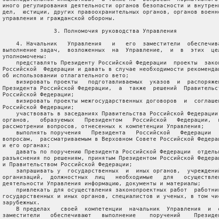
 иного регулирования деятельности органов безопасности и внутренн
 дел,  юстиции, других правоохранительных органов, органов военно
 управления и гражданской обороны.

                3. Полномочия руководства Управления

     4. Начальник   Управления   и   его  заместители  обеспечива
 выполнение задач,  возложенных  на  Управление,  и  в  этих  цел
 уполномочены:

     представлять Президенту Российской Федерации  проекты  закон
 Российской  Федерации и давать в случае необходимости рекомендац
 об использовании отлагательного вето;

     визировать проекты   подготавливаемых  указов  и  распоряжен
 Президента Российской Федерации,  а  также  решений  Правительст
 Российской Федерации;

     визировать проекты межгосударственных договоров  и  соглашен
 Российской Федерации;

     участвовать в заседаниях Правительства Российской Федерации 
 органов,   образуемых   Президентом   Российской   Федерации,  п
 рассмотрении вопросов, отнесенных к компетенции Управления;

     выполнять поручения   Президента   Российской   Федерации   
 вопросам,  рассматриваемым в Верховном Совете Российской Федерац
 и его органах;

     давать по поручению Президента Российской Федерации  отдельн
 разъяснения по решениям, принятым Президентом Российской Федерац
 и Правительством Российской Федерации;

     запрашивать у  государственных  и  иных органов,  учреждений
 организаций,  должностных  лиц   необходимые   для   осуществлен
 деятельности Управления информацию, документы и материалы;

     привлекать для осуществления законопроектных работ  работник
 государственных и иных органов, специалистов и ученых, в том чис
 зарубежных.

     В пределах   своей  компетенции  начальник  Управления  и  е
 заместители   обеспечивают   выполнение    поручений    Президен