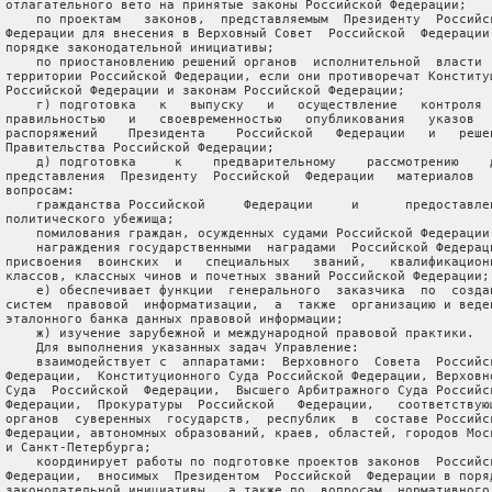
 отлагательного вето на принятые законы Российской Федерации;

     по проектам   законов,  представляемым  Президенту  Российск
 Федерации для внесения в Верховный Совет  Российской  Федерации 
 порядке законодательной инициативы;

     по приостановлению решений органов  исполнительной  власти  
 территории Российской Федерации, если они противоречат Конституц
 Российской Федерации и законам Российской Федерации;

     г) подготовка   к   выпуску   и   осуществление   контроля  
 правильностью   и   своевременностью   опубликования   указов   
 распоряжений    Президента    Российской   Федерации   и   решен
 Правительства Российской Федерации;

     д) подготовка     к    предварительному    рассмотрению    д
 представления  Президенту  Российской  Федерации   материалов   
 вопросам:

     гражданства Российской     Федерации     и      предоставлен
 политического убежища;

     помилования граждан, осужденных судами Российской Федерации;
     награждения государственными  наградами  Российской Федераци
 присвоения  воинских  и   специальных   званий,   квалификационн
 классов, классных чинов и почетных званий Российской Федерации;

     е) обеспечивает функции  генерального  заказчика  по  создан
 систем  правовой  информатизации,  а  также  организацию и веден
 эталонного банка данных правовой информации;

     ж) изучение зарубежной и международной правовой практики.

     Для выполнения указанных задач Управление:

     взаимодействует с  аппаратами:  Верховного  Совета  Российск
 Федерации,  Конституционного Суда Российской Федерации, Верховно
 Суда  Российской  Федерации,  Высшего Арбитражного Суда Российск
 Федерации,  Прокуратуры  Российской   Федерации,   соответствующ
 органов  суверенных  государств,  республик  в  составе Российск
 Федерации, автономных образований, краев, областей, городов Моск
 и Санкт-Петербурга;

     координирует работы по подготовке проектов законов  Российск
 Федерации,  вносимых  Президентом  Российской  Федерации в поряд
 законодательной инициативы,  а также по  вопросам  нормативного 