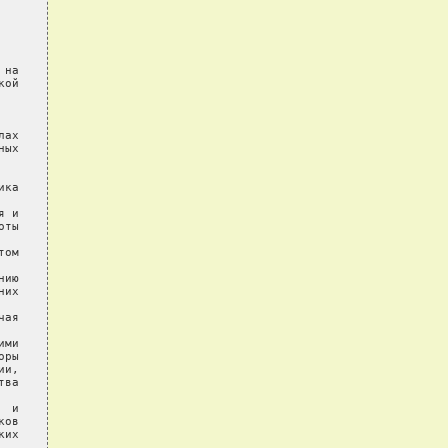
на

ой

ах

ых

ка

 и

ты

ом

ию

их

ая

ми

ры

и,

ва

 и

ов

их
