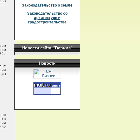
63

--

Законодательство о земле
Законодательство об
архитектуре и
градостроительстве
ом

Новости сайта "Тюрьма"
ом

2,

Новости
нт

ии

ИН

но

та

ии

32
