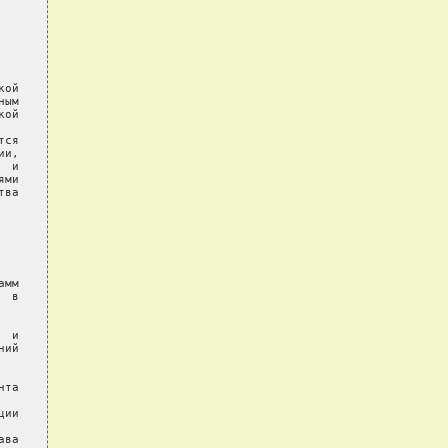
ой

ым

ой

ся

и,

 и

ми

ва

мм

 в

 и

ий

та

ии

ва
