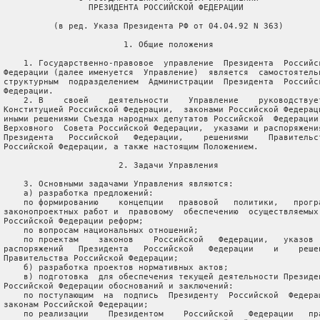
                  ПРЕЗИДЕНТА РОССИЙСКОЙ ФЕДЕРАЦИИ

           (в ред. Указа Президента РФ от 04.04.92 N 363)

                         1. Общие положения

     1. Государственно-правовое  управление  Президента  Российск
 Федерации (далее именуется  Управление)  является  самостоятельн
 структурным  подразделением  Администрации  Президента  Российск
 Федерации.

     2. В    своей    деятельности    Управление    руководствует
 Конституцией Российской Федерации,  законами Российской Федераци
 иными решениями Съезда народных депутатов Российской  Федерации 
 Верховного  Совета Российской Федерации,  указами и распоряжения
 Президента   Российской   Федерации,    решениями    Правительст
 Российской Федерации, а также настоящим Положением.

                        2. Задачи Управления

     3. Основными задачами Управления являются:

     а) разработка предложений:

     по формированию    концепции   правовой   политики,   програ
 законопроектных работ и  правовому  обеспечению  осуществляемых 
 Российской Федерации реформ;

     по вопросам национальных отношений;

     по проектам    законов    Российской   Федерации,   указов  
 распоряжений   Президента   Российской   Федерации    и    решен
 Правительства Российской Федерации;

     б) разработка проектов нормативных актов;

     в) подготовка  для обеспечения текущей деятельности Президен
 Российской Федерации обоснований и заключений:

     по поступающим  на  подпись  Президенту  Российской  Федерац
 законам Российской Федерации;

     по реализации    Президентом    Российской   Федерации   пра