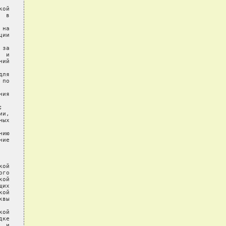
ой

 в

на

ии

за

 и

ий

ля

по

ия



и,

ых

ию

ие

ой

го

ой

их

ой

вы

ой

ке

 и
