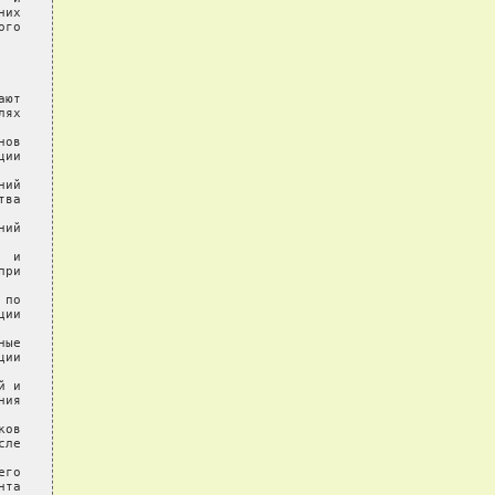
их

го

ют

ях

ов

ии

ий

ва

ий

 и

ри

по

ии

ые

ии

 и

ия

ов

ле

го

та
