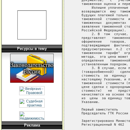
     документов,   с   учетом
     таможенная оценка и пере
          Излишне уплаченные 
     возвращаются  ему  тамож
     будущих платежей только 
     таможенной  стоимости  и
     таможенных  документах  
     заявления таможенной сто
     Российской Федерации).

          2. В  том  случае, 
     представляет   таможенно
     оформление    товаров,  
     подтверждающие  фактичес
Ресурсы в тему
     предусмотренных  п.2  ст
     таможенном  тарифе"  огр
     метода,  эта цена может 
     определения   таможенной
     установленным порядком.

          3. В случае, если п
     (товарообменной)   сделк
     стоимость  за  единицу  
     настоящему Указанию, и п
     таможенной  стоимости (п
     цене сделки с однородным
     стоимости)   не   предст
     начисляются на основе та
     из  цены  за единицу тов
     Указанию.

     Первый заместитель

     Председатель ГТК России 
     Зарегистрировано Минюсто
     Регистрационный N 462

Реклама