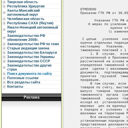
Тверская область
Республика Удмуртия
     ОТМЕНЕНО 

Ханты-Мансийский
     Приказом ГТК РФ от 30.05
автономный округ
Челябинская область
            Указание ГТК РФ о
Республика САХА (Якутия)
         О мерах по усилению 
Ямало-Ненецкий автономный
                    оценки от
округ
                   (с изменен
Законодательство РФ
      С целью   усиления  кон
обновление 2008г.
     оценки отдельных подакци
Законодательство РФ по теме
     настоящему   Указанию,  
Старые редакции закона
     таможенных платежей с 1 
Законодательство Беларуси
          1. В  случае,  если
Законодательство Украины
     установленной в Приложен
Законодательство СССР
     рассчитанной на основе м
     определения таможенной с
Законодательство других
     цене  сделки с ввозимыми
стран
     документа,  подтверждающ
Поиск документа по сайту
     принятия  грузовой  тамо
Полезные ссылки
     продавцом.

Все разделы сайта
          В том случае, если 
Контакты
     товаров по счету, выстав
     выпуск  товаров  произво
     таможенного  органа  сум
Реклама
     таможенной   оценки  тов
     исходя из  установленной
     мировых  цен за единицу 
     о порядке и  условиях  з
     ввозимых на территорию Р
          Все начисленные   с
     установленным порядком х
     представления декларанто