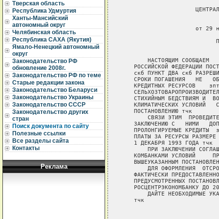
Тверская область
                      ЦЕНТРАЛ
Республика Удмуртия
Ханты-Мансийский
                             
автономный округ
                      от 29 н
Челябинская область
Республика САХА (Якутия)
                            П
Ямало-Ненецкий автономный
                             
округ
        НАСТОЯЩИМ СООБЩАЕМ   
Законодательство РФ
    РОССИЙСКОЙ ФЕДЕРАЦИИ ПОСТ
обновление 2008г.
    скб ПУНКТ ДВА скб РАЗРЕШИ
Законодательство РФ по теме
    СРОКИ ПОГАШЕНИЯ   НЕ   ОБ
Старые редакции закона
    КРЕДИТНЫХ РЕСУРСОВ    зпт
Законодательство Беларуси
    СЕЛЬХОЗТОВАРОПРОИЗВОДИТЕЛ
Законодательство Украины
    СТИХИЙНЫМ БЕДСТВИЯМ И  ВО
Законодательство СССР
    КЛИМАТИЧЕСКИХ УСЛОВИЙ   С
    ПОСТАНОВЛЕНИЮ тчк

Законодательство других
        СВЯЗИ ЭТИМ  ПРОВЕДИТЕ
стран
    ЗАКЛЮЧЕНИЮ С   НИМИ   ДОП
Поиск документа по сайту
    ПРОЛОНГИРУЕМЫЕ КРЕДИТЫ  з
Полезные ссылки
    ПЛАТЫ ЗА РЕСУРСЫ РАЗМЕРЕ 
Все разделы сайта
    1 ДЕКАБРЯ 1993 ГОДА тчк

Контакты
        ПРИ ЗАКЛЮЧЕНИИ СОГЛАШ
    КОМБАНКАМИ УСЛОВИЙ     ПР
    ВЫШЕУКАЗАННЫМ ПОСТАНОВЛЕН
Реклама
        ДЛЯ ОФОРМЛЕНИЯ  ОТСРО
    ФАКТИЧЕСКИ ПРЕДОСТАВЛЕННО
    ПРЕДУСМОТРЕННЫХ ПОСТАНОВЛ
    РОСЦЕНТРЭКОНОМБАНКУ ДО 20
        ДАЙТЕ НЕОБХОДИМЫЕ УКА
    тчк

                             