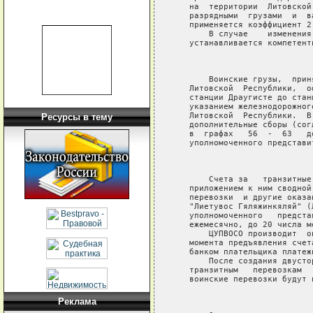
   на  территории  Литовской
   разрядными  грузами  и  в
   применяется коэффициент 2
       В случае    изменения
   устанавливается компетент
                             
       Воинские грузы,  прин
   Литовской  Республики,  о
   станции Драугисте до стан
   указанием железнодорожног
   Литовской  Республики.  В
Ресурсы в тему
   дополнительные сборы (сог
   в  графах   56  -  63   д
   уполномоченного представи
                             
       Счета за   транзитные
   приложением к ним сводной
   перевозки  и другие оказа
   "Лиетувос Гяляжинкяляй" (
   уполномоченного   предста
   ежемесячно, до 20 числа м
       ЦУПВОСО производит  о
   момента предъявления счет
   банком плательщика платежн
       После создания двусто
   транзитным   перевозкам  
   воинские перевозки будут 
                             
Реклама