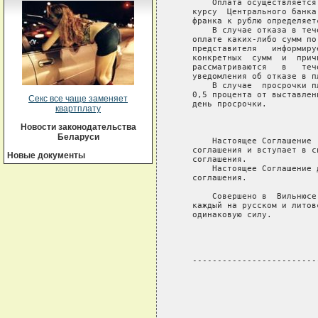
       Оплата осуществляется
   курсу  Центрального банка
   франка к рублю определяет
       В случае отказа в теч
   оплате каких-либо сумм по
   представителя   информиру
   конкретных  сумм  и  прич
   рассматриваются   в   теч
   уведомления об отказе в пл
       В случае  просрочки п
   0,5 процента от выставлен
Секс все чаще заменяет
   день просрочки.

квартплату
                             
Новости законодательства
Беларуси
       Настоящее Соглашение 
   соглашения и вступает в с
Новые документы
   соглашения.

       Настоящее Соглашение 
   соглашения.

       Совершено в  Вильнюсе
   каждый на русском и литов
   одинаковую силу.

                            
   -------------------------