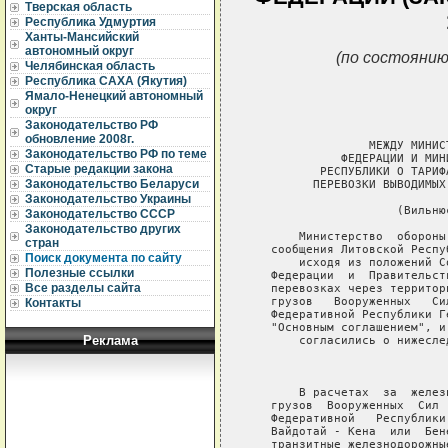
Тверская область
Республика Удмуртия
Ханты-Мансийский
автономный округ
(по состоянию
Челябинская область
Республика САХА (Якутия)
Ямало-Ненецкий автономный
округ
Законодательство РФ
                             
обновление 2008г.
                 МЕЖДУ МИНИС
Законодательство РФ по теме
             ФЕДЕРАЦИИ И МИН
Старые редакции закона
          РЕСПУБЛИКИ О ТАРИФ
Законодательство Беларуси
         ПЕРЕВОЗКИ ВЫВОДИМЫХ
Законодательство Украины
                     (Вильню
Законодательство СССР
Законодательство других
       Министерство  обороны
стран
   сообщения Литовской Респу
Поиск документа по сайту
       исходя из положений С
Полезные ссылки
   Федерации  и  Правительст
Все разделы сайта
   перевозках через территор
   грузов   Вооруженных   Си
Контакты
   Федеративной Республики Г
   "Основным соглашением", и
Реклама
       согласились о нижеслед
                             
       В расчетах  за  желез
   грузов  Вооруженных  Сил 
   Федеративной   Республики
   Вайдотай - Кена  или  Бен
   транзитные железнодорожны