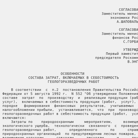
                                                        СОГЛАСОВА
                                                Заместитель минис
                                                    экономики Рос
                                                       А.ШАПОВАЛЬ
                                                        СОГЛАСОВА
                                                Заместитель минис
                                                     финансов Рос
                                                          С.ГОРБА
                                                          УТВЕРЖД
                                                  Первый заместит
                                             председателя Роскомн
                                                            В.ЭНГ
                             ОСОБЕННОСТИ

              СОСТАВА ЗАТРАТ, ВКЛЮЧАЕМЫХ В СЕБЕСТОИМОСТЬ

                       ГЕОЛОГОРАЗВЕДОЧНЫХ РАБОТ

      В соответствии  с  п.2  постановления Правительства Российс
  Федерации от 5 августа 1992 г.  N 552 "Об утверждении Положения
  составе  затрат  по  производству  и  реализации продукции (раб
  услуг),  включаемых в себестоимость продукции (работ,  услуг), 
  порядке   формирования  финансовых  результатов,  учитываемых  
  налогообложении прибыли,  устанавливается,  что  при  производс
  геологоразведочных работ в себестоимость продукции (работ,  усл
 включаются:

      Затраты по    природоохранным     мероприятиям,     возмеще
  экологического ущерба,  технологически  связанного  с  проведен
  геологоразведочных работ,      определенного      по      справ
  природоохранных организаций  по предупреждению лесных пожаров, 
  возмещению колхозам,     совхозам,     лесхозам      и      дру