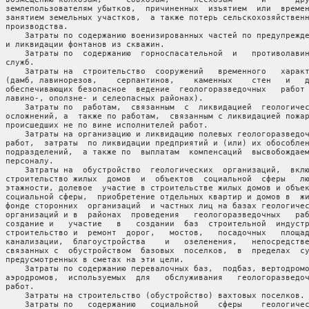
  землепользователям убытков,  причиненных  изъятием  или  времен
  занятием земельных участков,  а также потерь сельскохозяйственн
 производства.

      Затраты по содержанию военизированных частей по предупрежде
  и ликвидации фонтанов из скважин.

      Затраты по  содержанию  горноспасательной  и   противолавин
 служб.

      Затраты на  строительство  сооружений   временного   характ
  (дамб, лавинорезов,    серпантинов,    каменных    стен   и   д
  обеспечивающих безопасное  ведение  геологоразведочных   работ 
  лавино-, оползне- и селеопасных районах).

      Затраты по  работам,  связанным  с  ликвидацией  геологичес
  осложнений, а  также по работам,  связанным с ликвидацией пожар
  происшедших не по вине исполнителей работ.

      Затраты на организацию и ликвидацию полевых геологоразведоч
  работ,  затраты  по ликвидации предприятий и (или) их обособлен
  подразделений,  а также по  выплатам  компенсаций  высвобождаем
 персоналу.

      Затраты на  обустройство  геологических  организаций,  вклю
  строительство жилых  домов  и  объектов  социальной  сферы   лю
  этажности, долевое  участие в строительстве жилых домов и объек
  социальной сферы,  приобретение отдельных квартир и домов в  жи
  фонде сторонних  организаций  и частных лиц на базах геологичес
  организаций и в  районах  проведения   геологоразведочных   раб
  создание и   участие   в   создании  баз  строительной  индустр
  строительство и  ремонт  дорог,   мостов,   посадочных   площад
  канализации,  благоустройства    и   озеленения,   непосредстве
  связанных с  обустройством  базовых  поселков,  в  пределах  су
  предусмотренных в сметах на эти цели.

      Затраты по содержанию перевалочных баз,  подбаз, вертодромо
  аэродромов,  используемых  для   обслуживания   геологоразведоч
 работ.

      Затраты на строительство (обустройство) вахтовых поселков.

      Затраты по   содержанию   социальной    сферы    геологичес