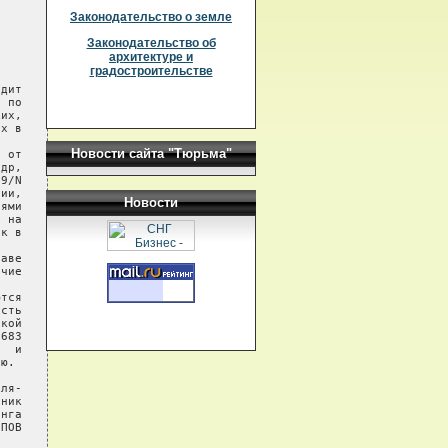
Законодательство о земле
Законодательство об
архитектуре и
градостроительстве
дит

 по

их,

х в

Новости сайта "Тюрьма"
 от

др,

9/N

ии,

Новости
ями

 на

к в

аве

чие

тся

сть

кой

683

  и

ю.

ля-

ник

нга

ПОВ
