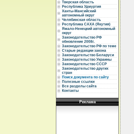
Тверская область
  
Республика Удмуртия
  
Ханты-Мансийский
  
автономный округ
  
Челябинская область
Республика САХА (Якутия)
  
Ямало-Ненецкий автономный
  
округ
  
Законодательство РФ
  
обновление 2008г.
   
Законодательство РФ по теме
  
  
Старые редакции закона
  
Законодательство Беларуси
  
Законодательство Украины
  
Законодательство СССР
  
Законодательство других
  
стран
  
Поиск документа по сайту
  
  
Полезные ссылки
   
Все разделы сайта
  
Контакты
  
  
  
Реклама
  
  
  
  
  
  