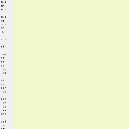
вых

ам,

ных

вых

ие,

рех

ие,

ты,

х и

ий,

том

ия,

ии,

ии,

 по

 на

ий,

ий,

вке

 на

вки

 не

 на

 на

кой

ной

ги,
