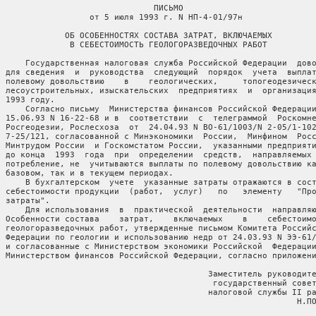
                                ПИСЬМО

                   от 5 июля 1993 г. N НП-4-01/97н

              ОБ ОСОБЕННОСТЯХ СОСТАВА ЗАТРАТ, ВКЛЮЧАЕМЫХ

               В СЕБЕСТОИМОСТЬ ГЕОЛОГОРАЗВЕДОЧНЫХ РАБОТ

      Государственная налоговая служба Российской Федерации  дово
  для сведения  и  руководства  следующий  порядок  учета  выплат
  полевому довольствию    в    геологических,     топогеодезическ
  лесоустроительных, изыскательских  предприятиях  и  организация
 1993 году.

      Согласно письму  Министерства финансов Российской Федерации
  15.06.93 N 16-22-68 и в  соответствии  с  телеграммой  Роскомне
  Росгеодезии, Рослесхоза  от  24.04.93 N ВО-61/1003/N 2-05/1-102
  7-25/121, согласованной с Минэкономики  России,  Минфином  Росс
  Минтрудом России  и Госкомстатом России,  указанными предприяти
  до конца  1993  года  при  определении  средств,  направляемых 
  потребление, не  учитываются выплаты по полевому довольствию ка
  базовом, так и в текущем периодах.

      В бухгалтерском  учете  указанные затраты отражаются в сост
  себестоимости продукции  (работ,  услуг)   по   элементу   "Про
 затраты".

      Для использования  в  практической  деятельности  направляю
  Особенности состава    затрат,    включаемых    в    себестоимо
  геологоразведочных работ, утвержденные письмом Комитета Российс
  Федерации по геологии и использованию недр от 24.03.93 N ЭЭ-61/
  и согласованные с Министерством экономики Российской  Федерации
  Министерством финансов Российской Федерации, согласно приложени
                                           Заместитель руководите
                                            государственный совет
                                           налоговой службы II ра
                                                             Н.ПО