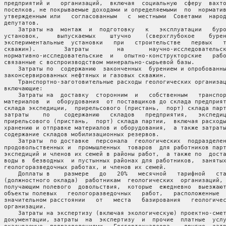
  предприятий и   организаций,  включая  социальную  сферу  вахто
  поселков, не покрываемые доходами и определяемыми  по  норматив
  утвержденным или   согласованным   с  местными  Советами  народ
 депутатов.

      Затраты на  монтаж  и  подготовку   к   эксплуатации   буро
  установок,     выпускаемых    штучно    (сверхглубокое    бурен
  экспериментальные  установки   при   строительстве   первых   т
  скважин).        Затраты        на       научно-исследовательск
  нормативно-исследовательские  и   опытно-конструкторские   рабо
  связанные с воспроизводством минерально-сырьевой базы.

      Затраты по  содержанию  законченных  бурением и опробованны
  законсервированных нефтяных и газовых скважин.

      Транспортно-заготовительные расходы геологических организац
 включающие:

      Затраты на  доставку  сторонним  и   собственным   транспор
  материалов  и  оборудования  от поставщиков до склада предприят
  склада экспедиции,  прирельсового (пристань,  порт) склада парт
  затраты    по    содержанию   складов   предприятия,   экспедиц
  прирельсового (пристань,  порт) склада партии,  включая расходы
  хранению и отправке материалов и оборудования,  а также затраты
  содержание складов мобилизационных резервов.

      Затраты  по доставке  персонала  геологических  подразделен
  продовольственных и  промышленных  товаров  для работников парт
  экспедиций и членов их семей в районы работ,  а также по  доста
  воды в  безводных  и пустынных районах для работников,  занятых
  геологоразведочных работах, и членов их семей.

      Доплаты в    размере   до   20%   месячной   тарифной   ста
  (должностного оклада)  работникам  геологических  организаций, 
  получающим полевого  довольствия,  которые  ежедневно  выезжают
  объекты полевых   геологоразведочных   работ,   расположенные  
  значительном расстоянии   от   места   базирования   геологичес
 организации.

      Затраты на экспертизу (включая экологическую) проектно-смет
  документации, затраты  на  экспертизу  и  прочие  платные  услу