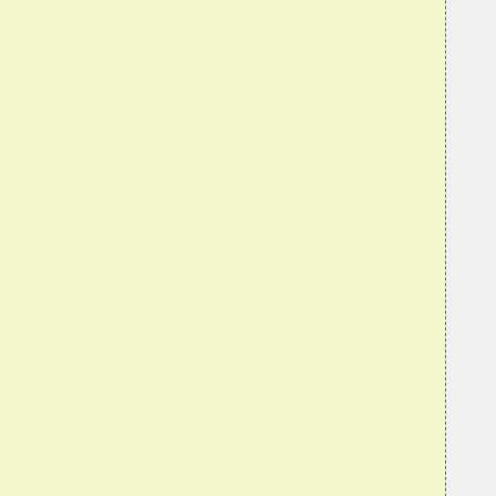
  
  
  
   
  
  
  
  
  
  
  
  
  
   
  
  
  
  
  
  
  
  
  
  
  
  
  
  
  
  
  
   
  
  