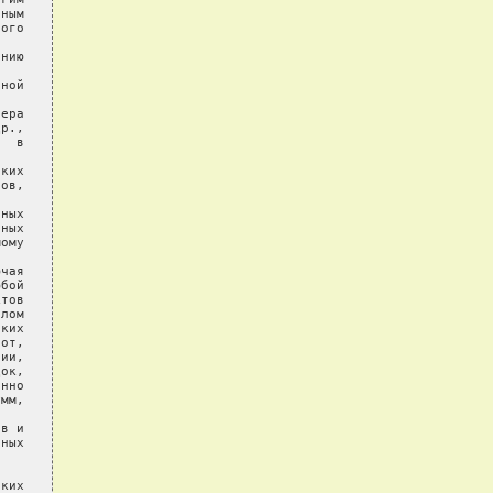
ным

ого

нию

ной

ера

р.,

  в

ких

ов,

ных

ных

ому

чая

бой

тов

лом

ких

от,

ии,

ок,

нно

мм,

в и

ных

ких
