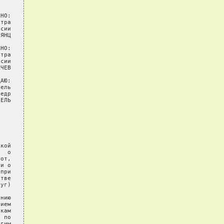
НО:

тра

сии

ЯНЦ

НО:

тра

сии

ЧЕВ

АЮ:

ель

едр

ЕЛЬ

кой

  о

от,

и о

при

тве

уг)

нию

ием

кам

 по

гим
