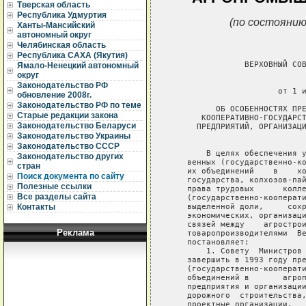
Тверская область
Республика Удмуртия
(по состоянию
Ханты-Мансийский
автономный округ
Челябинская область
Республика САХА (Якутия)
                ВЕРХОВНЫЙ СОВЕТ РОССИЙСКОЙ ФЕДЕРАЦИИ

                              ПОСТАНОВЛЕНИЕ
                       от 1 июля 1993 г. N 5309-1

          ОБ ОСОБЕННОСТЯХ ПРЕОБРАЗОВАНИЯ В АКЦИОНЕРНЫЕ ОБЩЕСТВА
       КООПЕРАТИВНО-ГОСУДАРСТВЕННЫХ (ГОСУДАРСТВЕННО-КООПЕРАТИВНЫХ)
      ПРЕДПРИЯТИЙ, ОРГАНИЗАЦИЙ И ИХ ОБЪЕДИНЕНИЙ В АГРОПРОМЫШЛЕННОМ
                                КОМПЛЕКСЕ

        В целях обеспечения устойчивой работы  кооперативно-государст-
    венных (государственно-кооперативных) предприятий,  организаций  и
    их объединений    в    ходе    акционирования,   выделения   долей
    государства, колхозов-пайщиков в их общей собственности,  а  также
    права трудовых      коллективов       кооперативно-государственных
    (государственно-кооперативных)  предприятий и организаций на часть
    выделенной доли,     сохранения     сложившихся     взаимовыгодных
    экономических, организационных и   производственно-технологических
    связей между    агростроительными   формированиями   и   сельскими
    товаропроизводителями  Верховный   Совет   Российской    Федерации
    постановляет:
        1. Совету  Министров  -  Правительству  Российской   Федерации
    завершить в 1993 году преобразование  кооперативно-государственных
    (государственно-кооперативных) предприятий,   организаций   и   их
    объединений в       агропромышленном       комплексе,      включая
    предприятия и организации строительной  индустрии,  строительства,
    дорожного  строительства,    заготовок  и  переработки  древесины,
    проектные организации,     автотранспортные     предприятия,     в
    акционерные  общества   открытого  типа  с  выделением  в уставном
    капитале доли государства и доли пайщиков.
        При этом      преобразование      кооперативно-государственных
    (государственно-кооперативных) объединений      осуществить      в
    соответствии со   вторым  разделом  Положения  о  коммерциализации
    государственных    предприятий  с  одновременным преобразованием в
    акционерные общества  открытого    типа,    утвержденного   Указом
    Президента  Российской Федерации от 1 июля 1992  года  N  721  "Об
    организационных  мерах     по    преобразованию    государственных
    предприятий, добровольных       объединений        государственных
    предприятий в акционерные общества".
        2. Установить,  что определение долей государства и пайщиков в
    имуществе                             кооперативно-государственных
    (государственно-кооперативных)   предприятий,   организаций  и  их
    объединений   осуществляется    согласительными    комиссиями    в
    соответствии со следующими принципами:
        долей пайщиков   в   имуществе    кооперативно-государственных
    (государственно-кооперативных)   предприятий,   организаций  и  их
    объединений,  в том числе созданных по решению руководящих органов
    бывших  Росколхозстройобъединения,  республиканских  (республик  в
    составе Российской Федерации),  краевых и  областных  межколхозных
    объединений (без определения долей пайщиков) за счет централизации
    средств первичных межхозяйственных  предприятий  и  организаций  и
    привлеченных  средств,  включая долгосрочные кредиты банков (в том
    числе списанные государством), является имущество, находившееся на
    балансах межколхозных предприятий, организаций и их объединений по
    состоянию на 1 января 1986 года;
       доля хозяйств-пайщиков в имуществе кооперативно-государственных
    (государственно-кооперативных)    предприятий    и     организаций
    федерального   подчинения   определяется  пропорционально  вкладам
    республиканских  (республик  в  составе   Российской   Федерации),
    краевых  и  областных  межколхозных  объединений  в  уставный фонд
    Росколхозстройобъединения, а республиканского (республик в составе
    Российской   Федерации),   краевого,   областного   подчинения   -
    пропорционально вкладам в  их  уставный  фонд  районных  первичных
    межколхозных организаций;
        долей государства   в  имуществе  кооперативно-государственных
    (государственно-кооперативных) предприятий,   организаций   и   их
    объединений   является   имущество,   находившееся   на   балансах
    государственных предприятий  и  организаций  бывшего  Минсельстроя
    РСФСР и  других   государственных   предприятий   и    организаций
    агропромышленного  комплекса  на момент слияния их с межколхозными
    предприятиями и организациями по состоянию на 1 января 1986 года;
        распределение   приращенного (с учетом выбывшего) за  период с
    1986 по   1993    год    имущества    кооперативно-государственных
    (государственно-кооперативных) предприятий,   организаций   и   их
    объединений осуществляется пропорционально   долям  государства  и
    пайщиков с учетом выделенных бюджетных ассигнований.
        3. Приватизацию     государственной    доли    в     имуществе
    кооперативно-государственных        (государственно-кооперативных)
    предприятий, организаций  и   их   объединений    осуществить   на
    условиях, установленных    Законом    Российской    Федерации   "О
    приватизации  государственных  и   муниципальных   предприятий   в
    Российской Федерации" и государственной  программой   приватизации
    государственных  и   муниципальных   предприятий   в    Российской
    Федерации,  а  также   Положением  о   приватизации предприятий по
    первичной переработке  сельскохозяйственной    продукции,    рыбы,
    морепродуктов, предприятий     по     производственно-т
Ямало-Ненецкий автономный
округ
Законодательство РФ
обновление 2008г.
Законодательство РФ по теме
Старые редакции закона
Законодательство Беларуси
Законодательство Украины
Законодательство СССР
Законодательство других
стран
Поиск документа по сайту
Полезные ссылки
Все разделы сайта
Контакты
Реклама