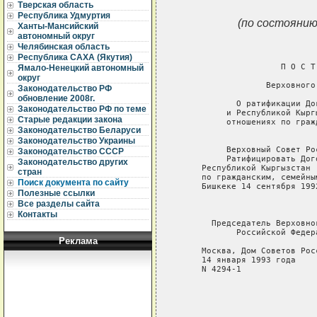
Тверская область
Республика Удмуртия
(по состоянию
Ханты-Мансийский
автономный округ
Челябинская область
Республика САХА (Якутия)
                     П О С Т
Ямало-Ненецкий автономный
округ
                  Верховного
Законодательство РФ
обновление 2008г.
            О ратификации До
Законодательство РФ по теме
          и Республикой Кырг
Старые редакции закона
          отношениях по граж
Законодательство Беларуси
Законодательство Украины
          Верховный Совет Ро
Законодательство СССР
          Ратифицировать Дог
Законодательство других
     Республикой Кыргызстан 
стран
     по гражданским, семейны
Поиск документа по сайту
     Бишкеке 14 сентября 1992
Полезные ссылки
Все разделы сайта
Контакты
       Председатель Верховног
            Российской Федер
Реклама
     Москва, Дом Советов Росс
     14 января 1993 года

     N 4294-1
