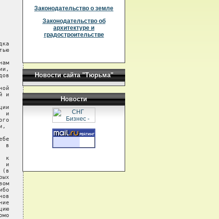
Законодательство о земле
Законодательство об
архитектуре и
градостроительстве
ка

ью

ам

и,

Новости сайта "Тюрьма"
ов

ой

 и

Новости
ии

 и

го

,

бе

 в

 к

 и

(в

ых

ом

бо

ов

ие

ию

мо
