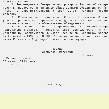
  ложных сведений.

       2. Рекомендовать Генеральному прокурору Российской Федерац
  усилить  надзор за исполнением общественными объединениями (в т
  числе  не  зарегистрировавшими  свой  устав)  законов  Российск
  Федерации.

       3.  Рекомендовать  Верховному  Совету  Российской  Федерац
  ускорить разработку,  принятие и введение в  действие  законов 
  политических партиях и общественных объединениях.

       4.  В  связи  с  тем,  что оргкомитет так называемого фрон
  национального спасения  прекратил  свою  деятельность,  пункт  
  упразднении  оргкомитета  в Указе Президента Российской Федерац
  от 28 октября 1992 г.  N 1308 "О мерах по защите конституционно
  строя Российской Федерации" считать недействующим.

                              Президент

                        Российской Федерации

                                               Б.Ельцин

    Москва, Кремль

  13 января 1993 года

       N 45

<<< Назад