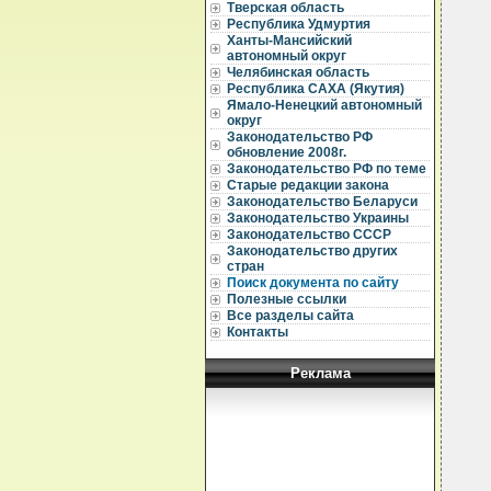
Тверская область
Республика Удмуртия
Ханты-Мансийский
  
  
автономный округ
Челябинская область
Республика САХА (Якутия)
  
Ямало-Ненецкий автономный
  
округ
  
Законодательство РФ
  
обновление 2008г.
  
Законодательство РФ по теме
  
  
Старые редакции закона
  
Законодательство Беларуси
  
Законодательство Украины
  
Законодательство СССР
  
Законодательство других
  
стран
  
Поиск документа по сайту
  
  
Полезные ссылки
  
Все разделы сайта
  
Контакты
  
  
  
Реклама
  
  
  
  
  
  
  
  