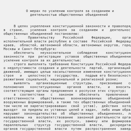
             О мерах по усилению контроля за созданием и

               деятельностью общественных объединений

       В целях укрепления конституционной законности и правопоряд
  в  стране,   усиления  контроля  за  созданием  и   деятельност
  общественных объединений постановляю:

       1.     Правительству    Российской    Федерации,     орган
  исполнительной власти республик в составе  Российской  Федераци
  краев,  областей, автономной области, автономных округов, город
  Москвы и Санкт-Петербурга:

       обеспечить   неукоснительное   соблюдение    конституционн
  законности  при  регистрации  уставов  общественных объединений
  усиление контроля за их деятельностью;

       строго выполнять требование Конституции Российской Федерац
  о недопустимости создания и деятельности  партий,  организаций 
  движений, имеющих целью насильственное изменение конституционно
  строя   и   целостности  государства,   подрыв его безопасности
  разжигание социальной, национальной и религиозной розни;

       выявлять   организационные   структуры,   присвоившие   се
  полномочия   конституционных   органов   власти,   и   вносить 
  соответствующие органы предложения о роспуске этих структур;

       в  соответствии   с   законом   обеспечить   привлечение  
  ответственности   общественных   военизированных   объединений 
  вооруженных формирований, а также тех общественных объединений 
  том числе не зарегистрировавших  свой  устав),  действия  котор
  выходят  за пределы их уставных целей и задач,  либо иным образ
  нарушают  законодательство  об  общественных  объединениях,  ли
  направлены  на  воспрепятствование  законной деятельности орган
  государственной  власти,  их  роспуск,  замену  или  формирован
  параллельных   структур  государственной  власти,   дискредитац
  органов государственной  власти  путем  распространения  заведо