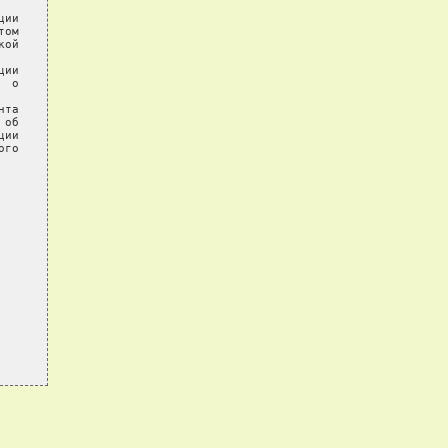
ии

ом

ой

ии

 о

та

об

ии

го
