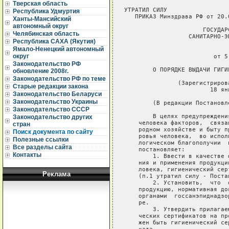
Тверская область
УТРАТИЛ СИЛУ
   ПРИКАЗ Минздрава РФ от 20.07.98 N 217

                      ГОСУДАРСТВЕННЫЙ КОМИТЕТ РСФСР
                  САНИТАРНО-ЭПИДЕМИОЛОГИЧЕСКОГО НАДЗОРА

                              ПОСТАНОВЛЕНИЕ
                         от 5 января 1993 г. N 1

        О ПОРЯДКЕ ВЫДАЧИ ГИГИЕНИЧЕСКИХ СЕРТИФИКАТОВ НА ПРОДУКЦИЮ

               (Зарегистрировано Министерством юстиции РФ
                        18 января 1993 г., N 118)

        (В редакции Постановления Минздрава РФ от 03.06.97 N 12)

        В целях предупреждения неблагоприятного  влияния  на  здоровье
    человека факторов,  связанных  с производством и применением в на-
    родном хозяйстве и быту продукции,  потенциально опасной для  здо-
    ровья человека,  во исполнение Закона РСФСР "О санитарно-эпидемио-
    логическом благополучии  населения"   Госкомсанэпиднадзор   России
    постановляет:
        1. Ввести в качестве формы согласования производства,  внедре-
    ния и применения продукции,  потенциально опасной для здоровья че-
    ловека, гигиенический сертификат на продукцию.
    (п.1 утратил силу - Постановление Минздрава РФ от 03.06.97 N 12)
        2. Установить,  что  оформление  гигиенических сертификатов на
    продукцию, нормативная документация на  которую  была  согласована
    органами  госсанэпиднадзора ранее, осуществляется при ее пересмот-
    ре.
        3. Утвердить прилагаемое Положение о порядке  выдачи  гигиени-
    ческих сертификатов на продукцию;  виды продукции, на которые дол-
    жен быть гигиенический сертификат, и форму гигиенического сертифи-
    ката.
        4. Органам и учреждениям государственной санитарно-эпидемиоло-
    гической службы  России осуществлять выдачу гигиенических сертифи-
    катов на продукцию в соответствии с требованиями санитарного зако-
    нодательства Российской  Федерации и утвержденным настоящим поста-
    новлением Положением.
        5. Предприятиям,  организациям и учреждениям независимо от ве-
    домственной принадлежности и форм собственности, а также иным юри-
    дическим и  физическим  лицам,  осуществляющим выпуск и реализацию
    потенциально опасной для здоровья человека продукции, оформить в I
    полугодии 1993 г. в учреждениях государственной санитарно-эпидеми-
    ологической службы России гигиенические сертификаты на  продукцию,
    нормативная документация  на  которую  ранее не была согласована в
    установленном порядке.
        6. Считать  утратившими  силу приложения 1 и 2 к постановлению
    Госкомсанэпиднадзора РСФСР от 24.04.92 N 4.

                                                          Председатель
                                                  Госкомсанэпиднадзора
                                                                России
                                                              Е.БЕЛЯЕВ



                                                            Утверждено
                                                        постановлением
                                                  Госкомсанэпиднадзора
                                               от 5 января 1993 г. N 1

                ПОЛОЖЕНИЕ О ПОРЯДКЕ ВЫДАЧИ ГИГИЕНИЧЕСКИХ
                        СЕРТИФИКАТОВ НА ПРОДУКЦИЮ

               (Зарегистрировано Министерством юстиции РФ
                        18 января 1993 г., N 118)

        1. Гигиенический  сертификат  является  разрешением органами и
    учреждениями госсанэпидслужбы  производства   (ввоза)   продукции,
    соответствующей установленным  требованиям,  и  служит официальным
    подтверждением безопасности продукции для  здоровья  человека  при
    соблюдении определенных условий.
        2. Гигиенические  сертификаты   обязательны   для   продукции,
    способной оказать  неблагоприятное  влияние на здоровье человека в
    условиях производства,  хранения,  транспортировки,  применения  и
    утилизации.
        3. Выдача гигиенических сертификатов осуществляется органами и
    учреждениями государственной   санитарно-эпидемиологической службы
    Российской Федерации на этапе согласования нормативной  документа-
    ции и постановки продукции на производство или оформлении контрак-
    тов (договоров) при закупке за рубежом новой продукции.
        4. При выдаче гигиенического сертификата на импортируемую про-
    дукцию предъявляются  требования   санитарного   законодательства,
    действующие на территории Российской Федерации, если иное не опре-
    делено международным договором (соглашением).
        5. Гигиенические сертификаты выдаются:
        - для отечественной продукции - на основании результатов гигие-
    нической оценки  продукции и  экспертизы нормативной документации,
    определяющей требования к продукции, ее производству и применению;
        - для  импортной  продукции  - на основании оценки сертификата
    безопасности страны-поставщика, выданного уполномоченным на то ор-
    ганом, и  (или) результатов исследований продукции,  проведенных в
    России.
        6. Гигиеническая оценка продукции.
        6.1. Гигиеническая оценка продукции представляет собой опреде-
    ление возможного  неблагоприятного  воздействия  продукции на здо-
    ровье человека,  установление допустимых областей и условий приме-
    нения продукции,  а также формирование требований к процессам про-
    изводства, хранения, транспортирования, эксплуатации  (применения)
    и утилизации продукции, обеспечивающие безопасность ее для челове-
    ка.
        6.2. Гигиеническая оценка продукции осуществляется учреждения-
    ми государственной  санитарно-эпидемиологической службы по резуль-
    татам собственных исследований на договорных условиях или на осно-
    вании оценки результатов исследований, проведенных аккредитованны-
    ми для этих целей сторонними организациями.
        6.3. Организация  исследований гигиенически значимых показате-
    лей и характеристик продукции,  разработка необходимых  мер  безо-
    пасности являются  обязанностью разработчика (производителя,  про-
    давца) продукции.
        6.4. Учреждения и лаборатории, выполняющие исследования гигие-
    нически значимых показателей и характеристик продукции, должны ру-
    ководствоваться  методиками,  утвержденными  Госкомсанэпиднадзором
    России,  или методиками, утвержденными Минздравом СССР и действую-
    щими на территории Российской Федерации.
        7. Гигиенические сертификаты оформляются по установленной фор-
    ме.
        Гигиенический сертификат может быть выдан с ограничением сроков
    действия и объемов выпуска (ввоза) продукции.
        8. Выдача  гигиенических сертификатов на продукцию осуществля-
    ется:
        Госкомсанэпиднадзором России  -  на продукты детского питания,
    пестициды, пищевые  добавки, новые  (нетрадиционные)  виды  продо-
    вольственного сырья, а также продукцию, закупаемую в рамках между-
    народных договоров;
        Республиканскими (республик  в  составе Российской Федерации),
    краевыми, областными,  городскими г.г.  Москвы и  Санкт-Петербурга
    центрами санитарно-эпидемиологического  надзора - на все иные виды
    продукции.<*>
        9. Срок рассмотрения материалов при выдаче гигиенического сер-
    тификата - месяц;  при направлении материалов на экспертизу в спе-
    циализированные организации  срок рассмотрения может быть увеличен
    до   2 месяцев (с уведомлением заявителя об изменении сроков отве-
    та).
        10. Гигиенический  сертификат  действителен на всей территории
    Российской Федерации, если иное в нем не оговорено.
        11. В  случае несогласия заявителя с решением территориального
    центра Госсанэпиднадзора об отказе в выдаче гигиенического  серти-
    фиката, данное решение может быть обжаловано в Госкомсанэпиднадзор
    Российской Федерации.
    -----------------------------
       <*>-  для продукции машиностроения и приборостроения - по месту
    проведения приемочных испытаний;
        - для  иных  видов продукции - по месту расположения организа-
    ции-разработчика.


                                                  Начальник Управления
                                                     Госсанэпиднадзора
                                                            В.ЧИБУРАЕВ



                         НОВАЯ ФОРМА СЕРТИФИКАТА
    ------------------------------------------------------------------¬
    ¦                                                                 ¦
    ¦Реквизиты учреждения __________________      УТВЕРЖДЕНО          ¦
    ¦                                            Постановлением       ¦
    ¦                                            Госкомсанэпиднадзора ¦
    ¦                                            России               ¦
    ¦                                            от 05.01.93 N1       ¦
    ¦                                                                 ¦
    ¦                    Гигиенический сертификат                     ¦
    ¦             ______________________________________              ¦
    ¦                (полное наименование продукции)                  ¦
    ¦                    от ________N ___________                     ¦
    ¦                                                                 ¦
    ¦   1. ___________________________________________________________¦
    ¦     (нормативная документация на отечественную продукцию,       ¦
    ¦_________________________________________________________________¦
    ¦                реквизиты  импортной продукции)                  ¦
    ¦соответствует санитарному законодательству России, согласована.  ¦
    ¦   2. ___________________________, соответствующая ______________¦
    ¦       (наименование продукции)                                  ¦
    ¦_________________________________________________________________¦
    ¦      (нормативной документации, документации на поставку)       ¦
    ¦допускается по гигиеническим показателям к производству (ввозу) с¦
    ¦целью реализации на территории Российской Федерации в качестве __¦
    ¦___________________
Республика Удмуртия
Ханты-Мансийский
автономный округ
Челябинская область
Республика САХА (Якутия)
Ямало-Ненецкий автономный
округ
Законодательство РФ
обновление 2008г.
Законодательство РФ по теме
Старые редакции закона
Законодательство Беларуси
Законодательство Украины
Законодательство СССР
Законодательство других
стран
Поиск документа по сайту
Полезные ссылки
Все разделы сайта
Контакты
Реклама