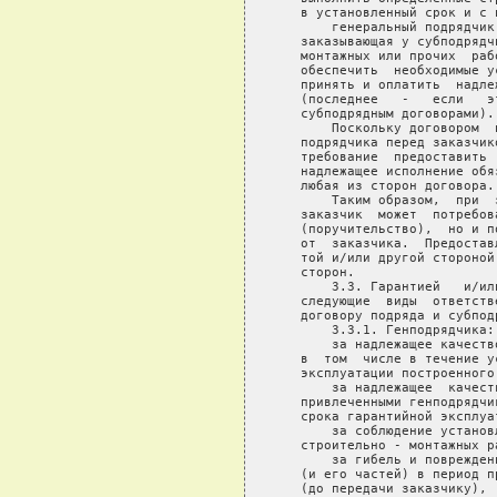
о передачи заказчику),  имущества,  принадлежащего  заказчику  и
   переданного им на период строительства подрядчику;
       за гибель  и  повреждение   принадлежащих   или   арендованных
   подрядчиком   строительных   машин   и   механизмов,  строительных
   материалов и конструкций, находящихся на стройплощадке;
       за причинение   вреда  третьим  лицам  в  период  производства
   строительно -  монтажных  работ  (в  том  числе  работникам  самой
   подрядной организации) вследствие ненадлежащего качества подрядных
   работ;
       за своевременную    приемку    и    финансирование   надлежаще
   выполненных субподрядных работ (в случаях,  если эти обязательства
   возложены на генподрядчика договором).
       3.3.2. Субподрядчика:
       за надлежащее  качество выполненных субподрядных работ,  в том
   числе  в  течение  установленного  договором   срока   гарантийной
   эксплуатации;
       за соблюдение  установленных  сроков  выполнения  субподрядных
   работ;
       за гибель  и  повреждение  незавершенного  (и   не   принятого
   генподрядчиком) комплекса субподрядных работ;
       за гибель   и    повреждение    арендованных    субподрядчиком
   строительных   машин   и  механизмов,  строительных  материалов  и
   конструкций,  приобретенных им за свой счет или за счет подрядчика
   и складированных на стройплощадке;
       за причинение вреда третьим лицам при выполнении  субподрядных
   работ вследствие ненадлежащего качества их выполнения.
       3.3.3. Заказчика:
       за своевременную   приемку   и  оплату  надлежаще  выполненных
   строительно -   монтажных  работ  (построенного  объекта  или  его
   частей);
       за своевременность  и полноту финансирования строительства,  а
   также,   если   на   заказчика   договором    подряда    возложены
   дополнительные обязательства;
       за надлежащее  оформление  всех  разрешений  на   производство
   строительных  работ  (в  случае,  если  строительство  прерывается
   вследствие  обнаружения  отсутствия  или   недостаточности   таких
   разрешений - заказчик обязан возместить убытки подрядчика);
       за своевременность  предоставления   подрядчику   и   качество
   проектно -   сметной  документации  и  поставленных  материалов  и
   оборудования;
       за гибель  и  повреждение принятых у подрядчика частей зданий,
   за исключением  случаев,  когда  причиной  этого  является  низкое
   качество выполнения работ подрядчиком.
       Указанное распределение   ответственности   между    сторонами
   договоров  подряда  (субподряда) может изменяться в зависимости от
   конкретных условий этих договоров.
       3.4. Эти    виды    ответственности   сторон,   как   правило,
   покрываются:
       страхованием (гибель    или    повреждение   находящегося   на
   строительной   площадке   имущества,    объектов    незавершенного
   строительства,  вызванные  действием  чрезвычайных  обстоятельств,
   ответственность  подрядчика  и  заказчика  за  ущерб,   нанесенный
   третьим  лицам  в  период  строительства,  возмещение  расходов по
   устранению дефектов в период гарантийной эксплуатации построенного
   объекта);
       выплатой неустоек  (просрочки  при  исполнении   обязательств,
   штрафы   за   низкое   качество   выполненных  подрядчиком  работ,
   использование некачественных строительных материалов и конструкций
   и др.);
       поручительствами и      банковскими      гарантиями      (риск
   несостоятельности контрагентов по договору подряда,  которая может
   быть  вызвана   их   недостаточной   квалификацией,   ошибками   в
   деятельности,   гибелью   имущества  или  незавершенного  объекта,
   неудо