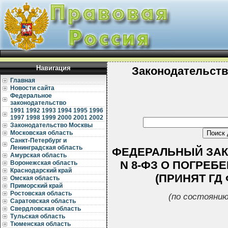
Навигация
Законодательст
Главная
Новости сайта
Федеральное
законодательство
1991
1992
1993
1994
1995
1996
1997
1998
1999
2000
2001
2002
Законодательство Москвы
Московская область
Санкт-Петербург и
Ленинградская область
ФЕДЕРАЛЬНЫЙ ЗАКО
Амурская область
N 8-ФЗ О ПОГРЕБ
Воронежская область
Краснодарский край
(ПРИНЯТ ГД 
Омская область
Приморский край
Ростовская область
(по состоянию
Саратовская область
Свердловская область
Тульская область
Тюменская область