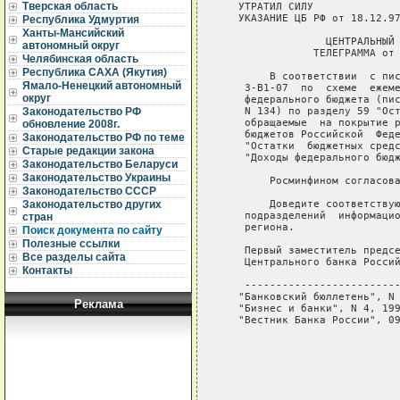
Тверская область
   УТРАТИЛ СИЛУ

   УКАЗАНИЕ ЦБ РФ от 18.12.97
Республика Удмуртия
Ханты-Мансийский
                 ЦЕНТРАЛЬНЫЙ 
автономный округ
               ТЕЛЕГРАММА от 
Челябинская область
Республика САХА (Якутия)
        В соответствии  с пис
Ямало-Ненецкий автономный
    3-В1-07  по  схеме  ежеме
округ
    федерального бюджета (пис
    N 134) по разделу 59 "Ост
Законодательство РФ
    обращаемые  на покрытие р
обновление 2008г.
    бюджетов Российской  Феде
Законодательство РФ по теме
    "Остатки  бюджетных средс
Старые редакции закона
    "Доходы федерального бюдж
Законодательство Беларуси
Законодательство Украины
        Росминфином согласова
Законодательство СССР
        Доведите соответствую
Законодательство других
    подразделений  информацио
стран
    региона.

Поиск документа по сайту
Полезные ссылки
    Первый заместитель предсе
Все разделы сайта
    Центрального банка Россий
Контакты
    -------------------------
   "Банковский бюллетень", N 
Реклама
   "Бизнес и банки", N 4, 199