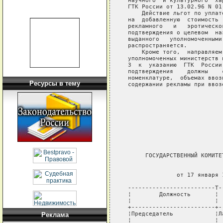
   научного  и культурного  ха
   ГТК России от 13.02.96 N 01-
       Действие льгот по уплат
   на  добавленную  стоимость 
   рекламного   и   эротическо
   подтверждения о целевом  на
   выданного   уполномоченными
   распространяется.

       Кроме того,  направляем
   уполномоченных министерств 
   3  к  указанию  ГТК  России
   подтверждения    должны    
   номенклатуре,  объемах ввоз
Ресурсы в тему
   содержании рекламы при ввоз
                              
                              
                              
        ГОСУДАРСТВЕННЫЙ КОМИТЕ
                               
                 от 17 января 
   -------------------------T-
   ¦        Должность       ¦ 
   ¦                        ¦ 
   +------------------------+-
   ¦Председатель            ¦Л
Реклама
   ¦                        ¦ 