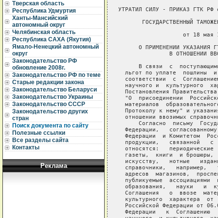
Тверская область
 УТРАТИЛ СИЛУ - ПРИКАЗ ГТК РФ 
Республика Удмуртия
Ханты-Мансийский
        ГОСУДАРСТВЕННЫЙ ТАМОЖЕ
автономный округ
                               
Челябинская область
                    от 18 мая 
Республика САХА (Якутия)
Ямало-Ненецкий автономный
       О ПРИМЕНЕНИИ УКАЗАНИЯ Г
округ
                В ОТНОШЕНИИ ВВ
Законодательство РФ
       В связи  с  поступающим
обновление 2008г.
   льгот по уплате  пошлины  и
Законодательство РФ по теме
   соответствии  с  Соглашение
Старые редакции закона
   научного и  культурного  ха
Законодательство Беларуси
   Постановления Правительства
Законодательство Украины
   "О  присоединении  Российск
Законодательство СССР
   материалов  образовательног
   Протоколу к нему" и указани
Законодательство других
   отношении ввозимых справочн
стран
       Согласно  письму  Госуд
Поиск документа по сайту
   Федерации,   согласованному
Полезные ссылки
   Федерации  и Комитетом  Рос
Все разделы сайта
   продукции,   связанной   с 
Контакты
   относятся:   периодические 
   газеты,  книги  и брошюры, 
   искусству,   нотные   издан
Реклама
   справочники,   например,   
   адресов  магазинов,  проспе
   публикуемые  ассоциациями  
   образования,   науки   и  к
   Соглашения   о  ввозе  мате
   культурного  характера  от 
   Российской Федерации от 06.
   Федерации   к  Соглашению  