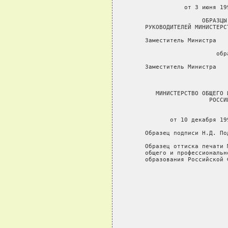
                               
                  от 3 июня 19
                       ОБРАЗЦЫ
       РУКОВОДИТЕЛЕЙ МИНИСТЕРС
       Заместитель Министра   
                           обра
       Заместитель Министра   
          МИНИСТЕРСТВО ОБЩЕГО 
                         РОССИЙ
                               
              от 10 декабря 19
       Образец подписи Н.Д. По
       Образец оттиска печати М
       общего и профессионально
       образования Российской 
                              
                              