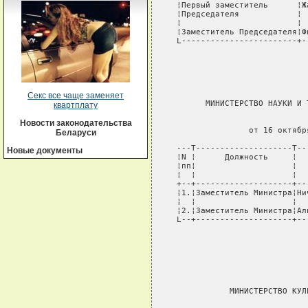
   ¦Первый заместитель      ¦Ж
   ¦Председателя            ¦ 
   ¦                        ¦ 
   ¦Заместитель Председателя¦Ф
   L------------------------+-
                              
                              
Секс все чаще заменяет
         МИНИСТЕРСТВО НАУКИ И 
квартплату
                               
Новости законодательства
                  от 16 октябр
Беларуси
   ---T--------------------T--
Новые документы
   ¦N ¦      Должность     ¦  
   ¦пп¦                    ¦  
   ¦  ¦                    ¦  
   +--+--------------------+--
   ¦1.¦Заместитель Министра¦Ни
   ¦  ¦                    ¦  
   ¦2.¦Заместитель Министра¦Ал
   L--+--------------------+--
                              
                              
                              
              МИНИСТЕРСТВО КУЛ