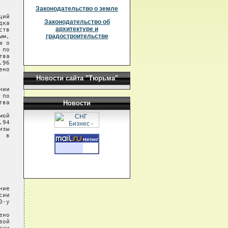
Законодательство о земле
ий

Законодательство об
ка

архитектуре и
тв

градостроительстве
м,

 о

по

ва

96

но

Новости сайта "Тюрьма"
ии

по

ва

Новости
ой

94

зы

 в

ие

ии

-у

но

ой
