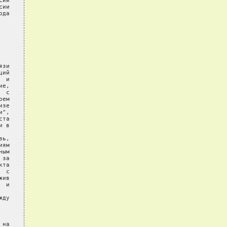
ии

ии

да

зи

ий

 и

е,

 с

ем

зе

",

та

 в

ь,

ям

ым

за

та

 с

ив

 и

ду

на
