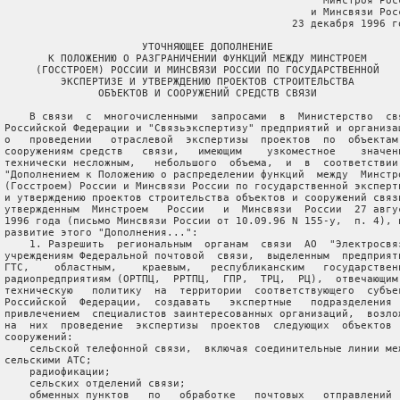
                                                    Минстроя Росс
                                                  и Минсвязи Росс
                                               23 декабря 1996 го
                       УТОЧНЯЮЩЕЕ ДОПОЛНЕНИЕ

        К ПОЛОЖЕНИЮ О РАЗГРАНИЧЕНИИ ФУНКЦИЙ МЕЖДУ МИНСТРОЕМ

      (ГОССТРОЕМ) РОССИИ И МИНСВЯЗИ РОССИИ ПО ГОСУДАРСТВЕННОЙ

          ЭКСПЕРТИЗЕ И УТВЕРЖДЕНИЮ ПРОЕКТОВ СТРОИТЕЛЬСТВА

                ОБЪЕКТОВ И СООРУЖЕНИЙ СРЕДСТВ СВЯЗИ

     В связи  с  многочисленными  запросами  в  Министерство  свя
 Российской Федерации и "Связьэкспертизу" предприятий и организац
 о   проведении   отраслевой  экспертизы  проектов  по  объектам 
 сооружениям средств   связи,   имеющим    узкоместное    значени
 технически несложным,   небольшого  объема,  и  в  соответствии 
 "Дополнением к Положению о распределении функций  между  Минстро
 (Госстроем) России и Минсвязи России по государственной эксперти
 и утверждению проектов строительства объектов и сооружений связи
 утвержденным  Минстроем   России   и  Минсвязи  России  27 авгус
 1996 года (письмо Минсвязи России от 10.09.96 N 155-у,  п. 4), и
 развитие этого "Дополнения...":

     1. Разрешить  региональным  органам  связи  АО  "Электросвяз
 учреждениям Федеральной почтовой  связи,  выделенным  предприяти
 ГТС,    областным,    краевым,   республиканским   государственн
 радиопредприятиям (ОРТПЦ,  РРТПЦ,  ГПР,  ТРЦ,  РЦ),  отвечающим 
 техническую   политику  на  территории  соответствующего  субъек
 Российской  Федерации,  создавать   экспертные   подразделения  
 привлечением  специалистов заинтересованных организаций,  возлож
 на  них  проведение  экспертизы  проектов  следующих  объектов  
 сооружений:

     сельской телефонной связи,  включая соединительные линии меж
 сельскими АТС;

     радиофикации;

     сельских отделений связи;

     обменных пунктов   по   обработке   почтовых   отправлений  