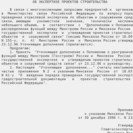
                ОБ ЭКСПЕРТИЗЕ ПРОЕКТОВ СТРОИТЕЛЬСТВА

     В связи с многочисленными запросами предприятий и  организац
 в  Министерство  связи  Российской  Федерации  по  вопросу поряд
 проведения отраслевой экспертизы по объектам и сооружениям средс
 связи, имеющим   узкоместное   значение,   технически   несложны
 небольшого объема,  в  соответствии  с  "Дополнением к Положению
 распределении функций между Минстроем России и Минсвязи России  
 государственной  экспертизе  и  утверждению проектов строительст
 объектов  и  сооружений связи" (письмо Минсвязи России от 10.09.
 N 155-у,  п.  4)  Минстроем  России  и  Минсвязи России утвержде
 23.12.96 Уточняющее дополнение (прилагается).

     Предлагаю:

     1. Принять  "Уточняющее дополнение к Положению о разграничен
 функций между Минстроем (Госстроем) России и  Минсвязи  России  
 государственной  экспертизе  и  утверждению проектов строительст
 объектов и сооружений средств связи" от 23.12.96 к руководству.

     2. Настоящее  "Уточняющее  дополнение..." считать неотъемлем
 частью  приложения  N 2  к указанию Минсвязи  России  от  18.03.
 N 61-у  "О  введении порядка проведения государственной эксперти
 градостроительной  документации   и   проектов   строительства  
 Российской Федерации".

                                                         Приложен
                                         к указанию Минсвязи Росс
                                      от 30 декабря 1996 г. N 210
                                                         Утвержде
                                                 Главгосэкспертиз