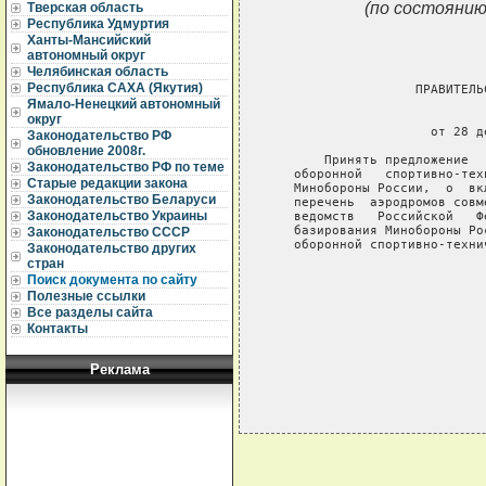
(по состоянию
Тверская область
Республика Удмуртия
Ханты-Мансийский
автономный округ
Челябинская область
Республика САХА (Якутия)
                   ПРАВИТЕЛЬ
Ямало-Ненецкий автономный
                             
округ
                     от 28 д
Законодательство РФ
обновление 2008г.
       Принять предложение  
Законодательство РФ по теме
   оборонной   спортивно-тех
Старые редакции закона
   Минобороны России,  о  вк
Законодательство Беларуси
   перечень  аэродромов совм
Законодательство Украины
   ведомств   Российской   Ф
   базирования Минобороны Ро
Законодательство СССР
   оборонной спортивно-техни
Законодательство других
стран
                            
Поиск документа по сайту
                            
Полезные ссылки
                            
Все разделы сайта
Контакты
Реклама