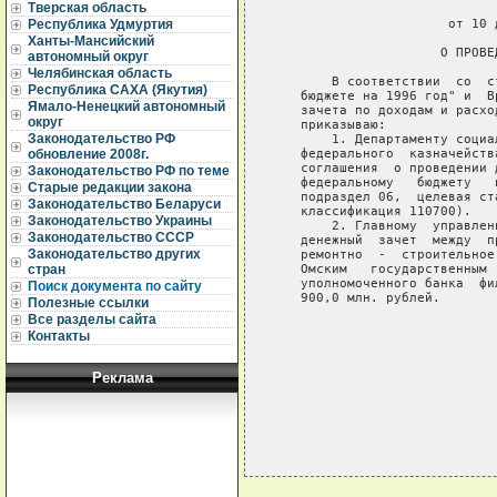
Тверская область
                             
                      от 10 
Республика Удмуртия
Ханты-Мансийский
                     О ПРОВЕ
автономный округ
Челябинская область
       В соответствии  со  с
Республика САХА (Якутия)
   бюджете на 1996 год" и  В
Ямало-Ненецкий автономный
   зачета по доходам и расхо
округ
   приказываю:

Законодательство РФ
       1. Департаменту социа
   федерального  казначейств
обновление 2008г.
   соглашения  о проведении 
Законодательство РФ по теме
   федеральному   бюджету   
Старые редакции закона
   подраздел 06,  целевая ст
Законодательство Беларуси
   классификация 110700).

Законодательство Украины
       2. Главному  управлен
Законодательство СССР
   денежный  зачет  между  п
Законодательство других
   ремонтно  -  строительное
   Омским   государственным 
стран
   уполномоченного банка  фи
Поиск документа по сайту
   900,0 млн. рублей.

Полезные ссылки
Все разделы сайта
                            
Контакты
                            
Реклама