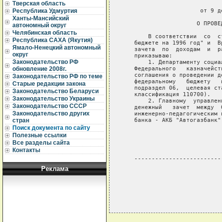
Тверская область
                             
                      от 9 д
Республика Удмуртия
Ханты-Мансийский
                     О ПРОВЕ
автономный округ
Челябинская область
       В соответствии  со  с
Республика САХА (Якутия)
   бюджете на 1996 год" и  В
Ямало-Ненецкий автономный
   зачета  по  доходам  и  р
округ
   приказываю:

Законодательство РФ
       1. Департаменту социа
   Федерального   казначейст
обновление 2008г.
   соглашения о проведении д
Законодательство РФ по теме
   федеральному   бюджету   
Старые редакции закона
   подраздел 06,  целевая ст
Законодательство Беларуси
   классификация 110700).

Законодательство Украины
       2. Главному  управлен
Законодательство СССР
   денежный   зачет  между  
Законодательство других
   инженерно-педагогическим 
   банка - АКБ "Автогазбанк"
стран
Поиск документа по сайту
                            
Полезные ссылки
                            
Все разделы сайта
Контакты
   -------------------------
Реклама