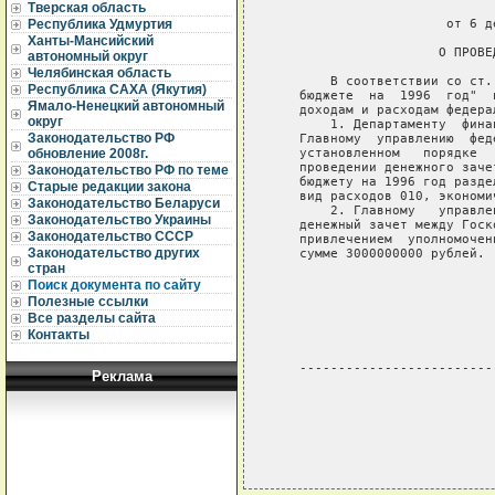
Тверская область
                             
                      от 6 д
Республика Удмуртия
Ханты-Мансийский
                     О ПРОВЕ
автономный округ
Челябинская область
       В соответствии со ст.
Республика САХА (Якутия)
   бюджете  на  1996  год"  
Ямало-Ненецкий автономный
   доходам и расходам федера
округ
       1. Департаменту  фина
Законодательство РФ
   Главному  управлению  фед
   установленном   порядке  
обновление 2008г.
   проведении денежного заче
Законодательство РФ по теме
   бюджету на 1996 год разде
Старые редакции закона
   вид расходов 010, экономи
Законодательство Беларуси
       2. Главному   управле
Законодательство Украины
   денежный зачет между Госк
Законодательство СССР
   привлечением  уполномочен
Законодательство других
   сумме 3000000000 рублей.

стран
                            
Поиск документа по сайту
                            
Полезные ссылки
                            
Все разделы сайта
                            
Контакты
   -------------------------
Реклама