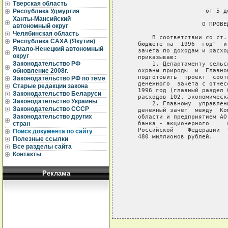
Тверская область
                             
                      от 5 д
Республика Удмуртия
Ханты-Мансийский
                     О ПРОВЕ
автономный округ
Челябинская область
       В соответствии со ст.
Республика САХА (Якутия)
   бюджете на  1996  год"  и
Ямало-Ненецкий автономный
   зачета по доходам и расхо
округ
   приказываю:

Законодательство РФ
       1. Департаменту сельс
   охраны природы  и  Главно
обновление 2008г.
   подготовить  проект  соот
Законодательство РФ по теме
   денежного  зачета с отнес
Старые редакции закона
   1996 год (главный раздел 
Законодательство Беларуси
   расходов 102, экономическ
Законодательство Украины
       2. Главному  управлен
Законодательство СССР
   денежный зачет  между  Ко
Законодательство других
   области и предприятием АО
   банка - акционерного     
стран
   Российской    Федерации  
Поиск документа по сайту
   480 миллионов рублей.

Полезные ссылки
Все разделы сайта
                            
Контакты
                            
Реклама