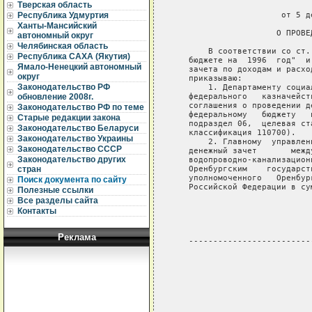
Тверская область
                             
                      от 5 д
Республика Удмуртия
Ханты-Мансийский
                     О ПРОВЕ
автономный округ
Челябинская область
       В соответствии со ст.
Республика САХА (Якутия)
   бюджете на  1996  год"  и
Ямало-Ненецкий автономный
   зачета по доходам и расхо
округ
   приказываю:

Законодательство РФ
       1. Департаменту социа
   федерального   казначейст
обновление 2008г.
   соглашения о проведении д
Законодательство РФ по теме
   федеральному   бюджету   
Старые редакции закона
   подраздел 06,  целевая ст
Законодательство Беларуси
   классификация 110700).

Законодательство Украины
       2. Главному  управлен
Законодательство СССР
   денежный зачет       межд
Законодательство других
   водопроводно-канализацион
   Оренбургским    государст
стран
   уполномоченного   Оренбур
Поиск документа по сайту
   Российской Федерации в су
Полезные ссылки
Все разделы сайта
                            
Контакты
                            
Реклама
   -------------------------