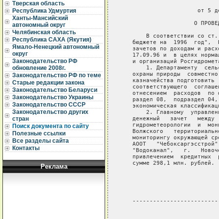
Тверская область
                             
                      от 5 д
Республика Удмуртия
Ханты-Мансийский
                     О ПРОВЕ
автономный округ
Челябинская область
       В соответствии со ст.
Республика САХА (Якутия)
   бюджете на  1996  год",  
Ямало-Ненецкий автономный
   зачетов по доходам и расх
округ
   17.09.96 и  в целях норма
Законодательство РФ
   и организаций Росгидромета
       1. Департаменту  сель
обновление 2008г.
   охраны природы  совместно
Законодательство РФ по теме
   казначейства подготовить 
Старые редакции закона
   соответствующего  соглаше
Законодательство Беларуси
   отнесением  расходов  по 
Законодательство Украины
   раздел 08,  подраздел 04,
Законодательство СССР
   экономическая классификац
Законодательство других
       2. Главному  управлен
   денежный   зачет   между 
стран
   гидрометеорологии  и  мон
Поиск документа по сайту
   Волжского   территориальн
Полезные ссылки
   мониторингу окружающей ср
Все разделы сайта
   АООТ   "Чебоксаргэсстрой"
Контакты
   "Водоканал",   г.   Новоч
   привлечением  кредитных  
   сумме 298,1 млн. рублей.

Реклама
                            
                            
   -------------------------