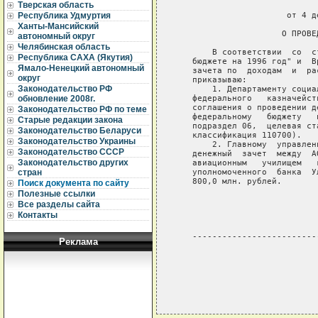
Тверская область
                             
                      от 4 д
Республика Удмуртия
Ханты-Мансийский
                     О ПРОВЕ
автономный округ
Челябинская область
       В соответствии  со  с
Республика САХА (Якутия)
   бюджете на 1996 год" и  В
Ямало-Ненецкий автономный
   зачета по  доходам  и  ра
округ
   приказываю:

Законодательство РФ
       1. Департаменту социа
   федерального   казначейст
обновление 2008г.
   соглашения о проведении д
Законодательство РФ по теме
   федеральному   бюджету   
Старые редакции закона
   подраздел 06,  целевая ст
Законодательство Беларуси
   классификация 110700).

Законодательство Украины
       2. Главному  управлен
Законодательство СССР
   денежный  зачет  между  А
Законодательство других
   авиационным   училищем   
   уполномоченного  банка  У
стран
   800,0 млн. рублей.

Поиск документа по сайту
Полезные ссылки
                            
Все разделы сайта
                            
Контакты
   -------------------------
Реклама