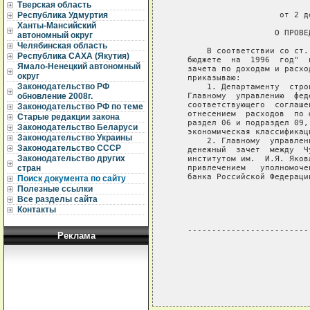
Тверская область
                             
                      от 2 д
Республика Удмуртия
Ханты-Мансийский
                     О ПРОВЕ
автономный округ
Челябинская область
       В соответствии со ст.
Республика САХА (Якутия)
   бюджете  на  1996  год"  
Ямало-Ненецкий автономный
   зачета по доходам и расхо
округ
   приказываю:

Законодательство РФ
       1. Департаменту  стро
   Главному  управлению  фед
обновление 2008г.
   соответствующего  соглаше
Законодательство РФ по теме
   отнесением  расходов  по 
Старые редакции закона
   раздел 06 и подраздел 09,
Законодательство Беларуси
   экономическая классификаци
Законодательство Украины
       2. Главному  управлен
Законодательство СССР
   денежный  зачет  между  Ч
Законодательство других
   институтом им.  И.Я. Яков
   привлечением   уполномоче
стран
   банка Российской Федераци
Поиск документа по сайту
Полезные ссылки
                            
Все разделы сайта
                            
Контакты
   -------------------------
Реклама