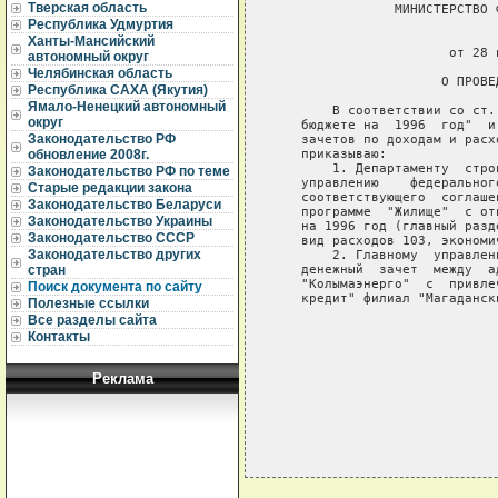
Тверская область
               МИНИСТЕРСТВО 
Республика Удмуртия
                             
Ханты-Мансийский
                      от 28 
автономный округ
Челябинская область
                     О ПРОВЕ
Республика САХА (Якутия)
Ямало-Ненецкий автономный
       В соответствии со ст.
округ
   бюджете на  1996  год"  и
Законодательство РФ
   зачетов по доходам и расх
   приказываю:

обновление 2008г.
       1. Департаменту  стро
Законодательство РФ по теме
   управлению    федеральног
Старые редакции закона
   соответствующего  соглаше
Законодательство Беларуси
   программе  "Жилище"  с от
Законодательство Украины
   на 1996 год (главный разд
Законодательство СССР
   вид расходов 103, экономи
Законодательство других
       2. Главному  управлен
   денежный  зачет  между  а
стран
   "Колымаэнерго"  с  привле
Поиск документа по сайту
   кредит" филиал "Магаданск
Полезные ссылки
Все разделы сайта
                            
Контакты
                            
Реклама