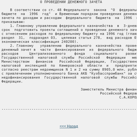
                   О ПРОВЕДЕНИИ ДЕНЕЖНОГО ЗАЧЕТА

     В соответствии со ст. 48 Федерального  закона  "О  федеральн
 бюджете  на  1996  год"  и Временным порядком проведения денежно
 зачета по доходам и расходам  федерального  бюджета  на  1996  г
 приказываю:

     1. Главному управлению федерального казначейства  в  3-дневн
 срок  подготовить проекты соглашений о проведении денежного заче
 с отнесением расходов по федеральному бюджету на 1996 год (главн
 раздел  31,  подраздел 03,  целевая статья 278,  вид расходов 01
 экономическая классификация 240200).

     2. Главному   управлению  федерального  казначейства  провес
 денежный зачет в  части  финансирования  из  федерального  бюдже
 расходов     Централизованного    фонда    социального    развит
 Государственной  налоговой  службы  Российской   Федерации   меж
 Министерством   финансов   Российской  Федерации,  Государственн
 налоговой  инспекцией  по  Кемеровской  области  и   предприятия
 согласно реестрам недоимщиков N 1 и 2 на сумму 8905,0 млн. рубле
 с привлечением уполномоченного банка АКБ "Кузбасспромбанк" за сч
 недофинансирования  Государственной  налоговой  службы  Российск
 Федерации.

                                      Заместитель Министра финанс
                                               Российской Федерац
                                                        С.А.КОРОЛ
 ----------------------------------------------------------------
<<< Назад