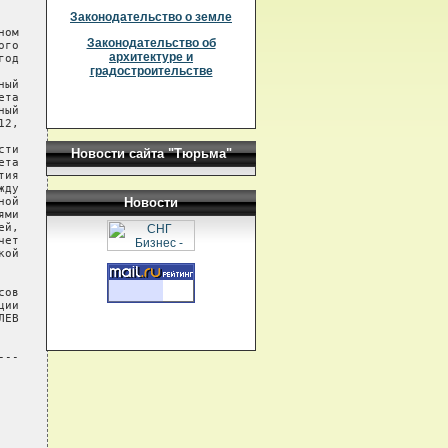
Законодательство о земле
ом

Законодательство об
го

архитектуре и
од

градостроительстве
ый

та

ый

2,

ти

Новости сайта "Тюрьма"
та

ия

ду

ой

Новости
ми

й,

ет

ой

ов

ии

ЕВ

--
