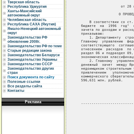
Тверская область
                             
                      от 28 
Республика Удмуртия
Ханты-Мансийский
                     О ПРОВЕ
автономный округ
Челябинская область
       В соответствии со ст.
Республика САХА (Якутия)
   бюджете  на  1996  год"  
Ямало-Ненецкий автономный
   зачета по доходам и расхо
округ
   приказываю:

Законодательство РФ
       1. Департаменту  стро
   Главному  управлению  фед
обновление 2008г.
   соответствующего  соглаше
Законодательство РФ по теме
   отнесением  расходов  по 
Старые редакции закона
   раздел 06 и подраздел 09,
Законодательство Беларуси
   экономическая классификаци
Законодательство Украины
       2. Главному  управлен
Законодательство СССР
   денежный  зачет  между Яр
Законодательство других
   недоимщиком строительным 
   привлечением   уполномоче
стран
   коммерческого сберегатель
Поиск документа по сайту
   596,631 млн. рублей.

Полезные ссылки
Все разделы сайта
                            
Контакты
                            
Реклама
   -------------------------