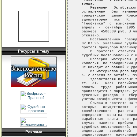
   вреда.

       Решением   Октябрьског
   оставленным   без  изменен
   гражданским   делам  Красн
   удовлетворен   иск   К.   
   "Геофизика"  о  взыскании 
   апрель  -  сентябрь  1995 
   размере  4508389 руб. В ча
   отказано.

       Постановлением  презид
   02.07.96  указанные судебн
   протест прокурора Краснояр
Ресурсы в тему
       В  протесте  ставится 
   судебных постановлений с н
       Проверив  материалы  д
   коллегия  по гражданским д
   не находит оснований к удо
       Из материалов дела вид
   К. с апреля по октябрь 199
       Удовлетворяя исковые т
   ст.  81.1  КЗоТ  Российско
   оплаты   труда  работников
   производится в порядке, ус
   денежных  доходов  и  сбер
   учетом коэффициента инфляц
       Ссылка в протесте на т
   которые   осуществляют   с
   хозяйственного   расчета  
   определяют  цены на произв
   заработная  плата  его  ра
   случае  наличия  прибыли, 
   судебных постановлений, по
   индексации   заработной   
Реклама
   индексировании  начислений