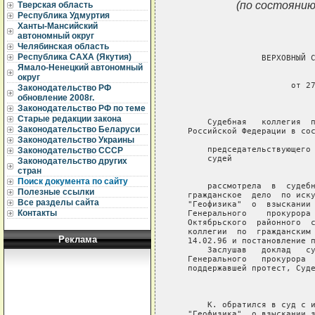
(по состоянию
Тверская область
Республика Удмуртия
Ханты-Мансийский
автономный округ
Челябинская область
Республика САХА (Якутия)
                  ВЕРХОВНЫЙ С
Ямало-Ненецкий автономный
                             
округ
                        от 27
Законодательство РФ
обновление 2008г.
                             
Законодательство РФ по теме
Старые редакции закона
       Судебная   коллегия  п
Законодательство Беларуси
   Российской Федерации в сос
Законодательство Украины
       председательствующего 
Законодательство СССР
       судей                 
Законодательство других
                             
стран
Поиск документа по сайту
       рассмотрела  в  судебн
Полезные ссылки
   гражданское  дело  по иску
Все разделы сайта
   "Геофизика"  о  взыскании 
Контакты
   Генерального    прокурора 
   Октябрьского  районного  с
   коллегии  по  гражданским 
Реклама
   14.02.96 и постановление п
       Заслушав   доклад   су
   Генерального   прокурора  
   поддержавшей протест, Суде
                             
       К. обратился в суд с и
   "Геофизика"  о взыскании з