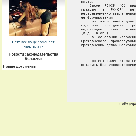
   платы.

       Закон  РСФСР  "Об  инд
   граждан   в   РСФСР"   не 
   несвоевременно выплаченной
   ее формирования.

       При  этом  необходимо 
   судебном   заседании   тре
   индексации  несвоевременно
   (л.д. 18 об.).

       На  основании изложенн
   Гражданского  процессуальн
Секс все чаще заменяет
   гражданским делам Верховно
квартплату
                             
Новости законодательства
Беларуси
       протест заместителя Ге
   оставить без удовлетворени
Новые документы
Сайт упр