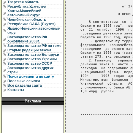
Тверская область
                             
                       от 27
Республика Удмуртия
Ханты-Мансийский
                     О ПРОВЕ
автономный округ
Челябинская область
       В соответствии  со  с
Республика САХА (Якутия)
   бюджете на 1996 год",  ре
Ямало-Ненецкий автономный
   от  21  октября  1996  г.
округ
   проведения денежного заче
Законодательство РФ
   бюджета на 1996 год, прика
       1. Департаменту терри
обновление 2008г.
   федерального  казначейств
Законодательство РФ по теме
   проведении  денежного зач
Старые редакции закона
   бюджету на 1996 год (глав
Законодательство Беларуси
   статья 273, вид расходов 
Законодательство Украины
       2. Главному   управле
Законодательство СССР
   денежный зачет в  части  
Законодательство других
   расходов  на содержание о
   и социальной сферы,  пере
стран
   1994   -  1995  годах  ад
Поиск документа по сайту
   Министерством  финансов  
Полезные ссылки
   Ульяновской  области,  АО
Все разделы сайта
   уполномоченного банка АБ 
Контакты
   1,0 млрд. рублей.

                            
Реклама
                            
   -------------------------