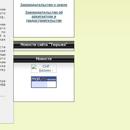
Законодательство о земле
ом

Законодательство об
го

архитектуре и
д,

градостроительстве
ию

го

по

 и

ая

Новости сайта "Тюрьма"
ти

ие

ым

го

Новости
им

ка

ву

ра

ОВ

--
