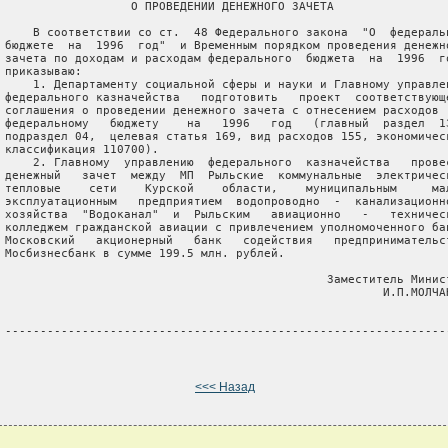
                   О ПРОВЕДЕНИИ ДЕНЕЖНОГО ЗАЧЕТА

     В соответствии со ст.  48 Федерального закона  "О  федеральн
 бюджете  на  1996  год"  и Временным порядком проведения денежно
 зачета по доходам и расходам федерального  бюджета  на  1996  го
 приказываю:

     1. Департаменту социальной сферы и науки и Главному управлен
 федерального казначейства   подготовить   проект  соответствующе
 соглашения о проведении денежного зачета с отнесением расходов  
 федеральному   бюджету    на   1996   год   (главный  раздел  13
 подраздел 04,  целевая статья 169, вид расходов 155, экономическ
 классификация 110700).

     2. Главному  управлению  федерального  казначейства   провес
 денежный   зачет  между  МП  Рыльские  коммунальные  электрическ
 тепловые    сети    Курской    области,    муниципальным     мал
 эксплуатационным   предприятием  водопроводно  -  канализационно
 хозяйства  "Водоканал"  и  Рыльским   авиационно   -   техническ
 колледжем гражданской авиации с привлечением уполномоченного бан
 Московский   акционерный   банк   содействия   предпринимательст
 Мосбизнесбанк в сумме 199.5 млн. рублей.

                                               Заместитель Минист
                                                       И.П.МОЛЧАН
 ----------------------------------------------------------------
<<< Назад