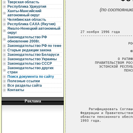
Тверская область
Республика Удмуртия
(по состоянию
Ханты-Мансийский
автономный округ
Челябинская область
Республика САХА (Якутия)
Ямало-Ненецкий автономный
   27 ноября 1996 года      
округ
   -------------------------
Законодательство РФ
обновление 2008г.
                          РО
Законодательство РФ по теме
Старые редакции закона
                           ФЕ
Законодательство Беларуси
                     О РАТИФ
Законодательство Украины
          ПРАВИТЕЛЬСТВОМ РОС
Законодательство СССР
            ЭСТОНСКОЙ РЕСПУБ
Законодательство других
                        ПЕНС
стран
Поиск документа по сайту
                            
Полезные ссылки
                            
Все разделы сайта
                            
Контакты
                            
                            
Реклама
                            
       Ратифицировать Соглаш
   Федерации и Правительство
   области пенсионного обесп
   1993 года.

                            
                            