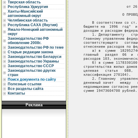
Тверская область
                             
                       от 26
Республика Удмуртия
Ханты-Мансийский
                     О ПРОВЕ
автономный округ
Челябинская область
       В соответствии со ст.
Республика САХА (Якутия)
   бюджете на  1996  год"  и
Ямало-Ненецкий автономный
   доходам и расходам федера
округ
       1. Департаменту   стр
Законодательство РФ
   Главному управлению федер
   соответствующего   соглаш
обновление 2008г.
   отнесением расходов по фе
Законодательство РФ по теме
       а) в  сумме  18295274
Старые редакции закона
   главный   раздел  06  и  
Законодательство Беларуси
   расходов 103, экономическ
Законодательство Украины
       б) в сумме 1178330100
Законодательство СССР
   строительства жилых домов
Законодательство других
   целевая   статья   088,  
   классификация 270104).

стран
       2. Главному  управлен
Поиск документа по сайту
   денежный зачет   между   
Полезные ссылки
   недоимщиками согласно рее
Все разделы сайта
   сумме 19473604700 рублей.

Контакты
                            
                            
Реклама