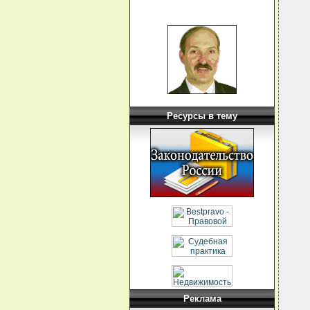
  
  
  
  
  
  
  
  
  
  
  
  
  
Ресурсы в тему
  
  
  
  
  
  
  
  
  
  
  
  
  
  
  
  
  
  
  
  
Реклама
  
  