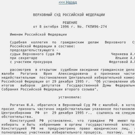
<<< Назад
                ВЕРХОВНЫЙ СУД РОССИЙСКОЙ ФЕДЕРАЦИИ

                              РЕШЕНИЕ

                от 8 октября 1996 г. No. ГКПИ96-274

     Именем Российской Федерации

     Судебная  коллегия  по  гражданским  делам   Верховного   Су
     Российской Федерации в составе:

     председательствующего -

     судьи Верховного Суда РФ                        Черняева А.Ф
     при секретаре                                     Ильине А.Ю
     с участием прокурора                           Федотовой А.В
     рассмотрев  в открытом  судебном заседании гражданское дело 
 жалобе   Рогатина   Юрия   Александровича   о  признании  частич
 недействительным  постановления Центральной избирательной комисс
 Российской Федерации от 29 декабря 1995 г.  "Об установлении общ
 итогов   выборов   депутатов   Государственной  Думы  Федерально
 Собрания Российской Федерации второго созыва",

                            установила:

     Рогатин Ю.А. обратился в Верховный Суд РФ с жалобой, в котор
 просил  признать частично недействительным указанное постановлен
 Центризбиркома  РФ  от  29 декабря 1995 г.,  ссылаясь на следующ
 обстоятельства.

     Конституцией  РФ  установлено,  что  граждане  РФ  имеют пра
 избирать  и быть  избранными  в органы  государственной  власти 
 Конституцией  РФ  не  предусмотрено  право  юридических  лиц,  к
 полноправных участников избирательного процесса,  поэтому,  по е