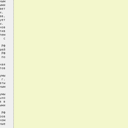
ым

ми

ет

.

в,

ет

.

ов

ив

ем

 с

РФ

ей

РФ

по

ая

ов

мы

г.

ты

ым

мы

но

 в

ми

РФ

ов

ом

ые
