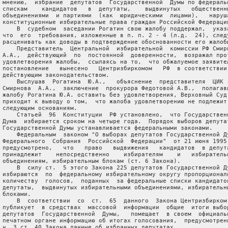
 мнению,  избрание  депутатов  Государственной  Думы по федеральн
 спискам    кандидатов   в  депутаты,    выдвинутых   общественны
 объединениями  и партиями  (как  юридическими  лицами),   наруша
 конституционные избирательные права граждан Российской Федерации
     В  судебном  заседании Рогатин свою жалобу поддержал,  указа
 что  его  требования, изложенные в п. п. 2 - 4 (л.д.  24), следу
 расценивать как доводы в подтверждение обоснованности его жалобы
     Представитель  Центральной  избирательной  комиссии РФ Смирн
 А.А.,  действующий  по  постоянной  доверенности,  возражал прот
 удовлетворения жалобы,  ссылаясь на то,  что обжалуемое заявител
 постановление   вынесено   Центризбиркомом   РФ  в соответствии 
 действующим законодательством.

     Выслушав  Рогатина  Ю.А.,   объяснение  представителя  ЦИК  
 Смирнова  А.А.,  заключение  прокурора Федотовой А.В.,  полагавш
 жалобу Рогатина Ю.А. оставить без удовлетворения, Верховный Суд 
 приходит к выводу о том,  что жалоба удовлетворению не подлежит 
 следующим основаниям.

     Статьей  96  Конституции  РФ установлено,  что Государственн
 Дума  избирается сроком на четыре года.  Порядок выборов депутат
 Государственной Думы устанавливается федеральными законами.

     Федеральным  законом "О выборах депутатов Государственной Ду
 Федерального  Собрания  Российской  Федерации"  от 21 июня 1995 
 предусмотрено,   что   право   выдвижения   кандидатов  в депута
 принадлежит    непосредственно    избирателям    и   избирательн
 объединениям, избирательным блокам (ст. 6 Закона).

     В  силу ст.  5 этого Закона 225 депутатов Государственной Ду
 избираются  по  федеральному избирательному округу пропорциональ
 количеству  голосов,  поданных  за федеральные списки кандидатов
 депутаты,  выдвинутых избирательными объединениями, избирательны
 блоками.

     В  соответствии  со  ст.  65  данного  Закона Центризбирком 
 публикует  в средствах  массовой  информации  общие  итоги выбор
 депутатов  Государственной  Думы,   помещает  в своем  официальн
 печатном органе информацию об итогах голосования,  предусмотренн
 ч. 3 ст. 40 Закона данные об избранных депутатах.
