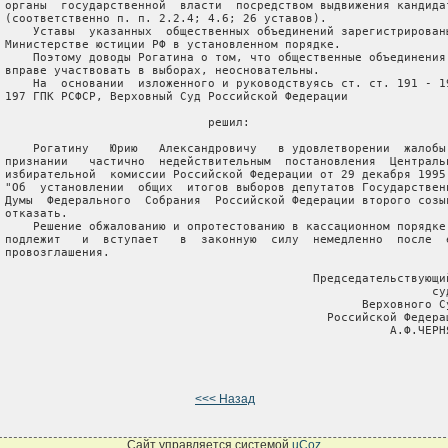
 органы  государственной  власти  посредством выдвижения кандидат
 (соответственно п. п. 2.2.4; 4.6; 26 уставов).

     Уставы  указанных  общественных объединений зарегистрированы
 Министерстве юстиции РФ в установленном порядке.

     Поэтому доводы Рогатина о том, что общественные объединения 
 вправе участвовать в выборах, неосновательны.

     На  основании  изложенного и руководствуясь ст. ст. 191 - 19
 197 ГПК РСФСР, Верховный Суд Российской Федерации

                              решил:

     Рогатину   Юрию   Александровичу   в удовлетворении  жалобы 
 признании   частично  недействительным  постановления  Центральн
 избирательной  комиссии Российской Федерации от 29 декабря 1995 
 "Об  установлении  общих  итогов выборов депутатов Государственн
 Думы  Федерального  Собрания  Российской Федерации второго созыв
 отказать.

     Решение обжалованию и опротестованию в кассационном порядке 
 подлежит   и  вступает   в  законную  силу  немедленно  после  е
 провозглашения.

                                             Председательствующий
                                                              суд
                                                    Верховного Су
                                               Российской Федерац
                                                        А.Ф.ЧЕРНЯ
<<< Назад
Сайт управляется системой
uCoz