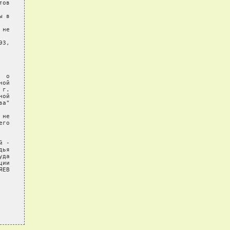
ов

 в

не

3,

 о

ой

г.

ой

а"

не

го

 -

ья

да

ии

ЕВ
