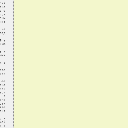
ит

но

го

ри

ны

ет

на

од

 в

ию

 и

ых

 в

во

ки

ее

на

ия

ся

 в

го

ти

ве

ня

 -

ой

 в
