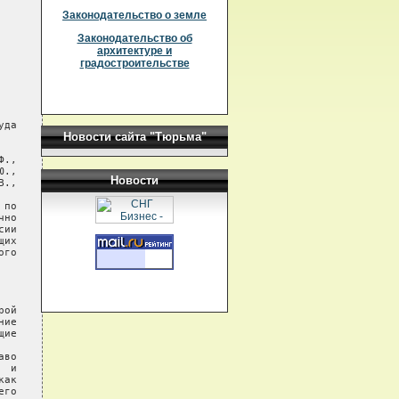
Законодательство о земле
Законодательство об
архитектуре и
градостроительстве
да

Новости сайта "Тюрьма"
.,

.,

Новости
.,

по

но

ии

их

го

ой

ие

ие

во

 и

ак

го
