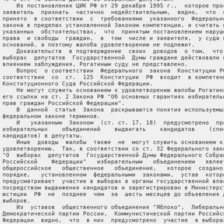
     Из постановления ЦИК РФ от 29 декабря 1995 г.,  которое прос
 заявитель  признать  частично  недействительным,  видно,  что  о
 принято  в соответствии  с  требованиями  указанного  Федерально
 закона в пределах установленной Законом компетенции, и считать п
 указанных  обстоятельствах,  что  принятым постановлением наруше
 права  и свободы  граждан,  в  том  числе и заявителя,  у суда н
 оснований, а поэтому жалоба удовлетворению не подлежит.

     Доказательств  в подтверждение  своих  доводов  о том,  что 
 выборах  депутатов  Государственной  Думы граждане действовали п
 влиянием заблуждения, Рогатиным суду не представлено.

     Вопрос  о соответствии  Федерального  закона  Конституции РФ
 соответствии  со  ст.  125  Конституции  РФ  входит  в компетенц
 Конституционного Суда Российской Федерации.

     Не могут служить основанием к удовлетворению жалобы Рогатина
 его ссылки на ст. 2 Закона РФ "Об основных гарантиях избирательн
 прав граждан Российской Федерации".

     В  данной  статье  Закона  раскрываются понятия используемых
 федеральном законе терминов.

     И   указанным  Законом  (ст. ст. 17, 18)  предусмотрено  пра
 избирательных    объединений    выдвигать    кандидатов    (спис
 кандидатов) в депутаты.

     Иные  доводы  жалобы  также  не  могут служить основанием к 
 удовлетворению.  Так, в соответствии со ст. 32 Федерального зако
 "О  выборах  депутатов  Государственной Думы Федерального Собран
 Российской    Федерации"   избирательным   объединением   являет
 общероссийское   общественное   объединение,   которое  создано 
 порядке,   установленном  федеральными  законами,  устав  которо
 предусматривает  участие в выборах в органы государственной влас
 посредством выдвижения кандидатов и зарегистрирован в Министерст
 юстиции  РФ  не  позднее  чем  за  шесть месяцев до объявления д
 выборов.

     Из  уставов  общественного объединения "Яблоко",  Либерально
 Демократической партии России,  Коммунистической партии Российск
 Федерации  видно,  что  в них  предусмотрено  участие  в выборах