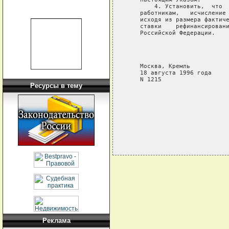
        4. Установить,  что  
    работникам,   исчисление 
    исходя из размера фактиче
    ставки    рефинансировани
    Российской Федерации.

                             
                             
                             
    Москва, Кремль

    18 августа 1996 года

    N 1215

Ресурсы в тему
Реклама