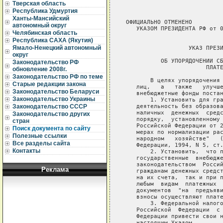
Тверская область
Республика Удмуртия
Ханты-Мансийский
 ОФИЦИАЛЬНО ОТМЕНЕНО

автономный округ
    УКАЗОМ ПРЕЗИДЕНТА РФ от 0
Челябинская область
Республика САХА (Якутия)
Ямало-Ненецкий автономный
                   УКАЗ ПРЕЗИ
округ
           ОБ УПОРЯДОЧЕНИИ СБ
Законодательство РФ
                        ПЛАТЕ
обновление 2008г.
Законодательство РФ по теме
        В целях упорядочения 
Старые редакции закона
    лиц,   а   также   улучше
Законодательство Беларуси
    внебюджетные фонды постан
Законодательство Украины
        1. Установить для гра
    деятельность без образова
Законодательство СССР
    наличных  денежных  средс
Законодательство других
    порядку,  установленному 
стран
    Российской Федерации от 2
Поиск документа по сайту
    мерах по нормализации рас
Полезные ссылки
    народном   хозяйстве"   (
Все разделы сайта
    Федерации, 1994, N 5, cт.
Контакты
        2. Установить,  что п
    государственные  внебюдже
    законодательством  Россий
Реклама
    гражданам денежных средст
    на их счета,  так и при п
    любым  видам  платежных  
    документов  "на  предъяви
    взносы осуществляют плате
        3. Федеральной налого
    Российской  Федерации  с 
    Федерации привести свои н
    настоящим Указом.
