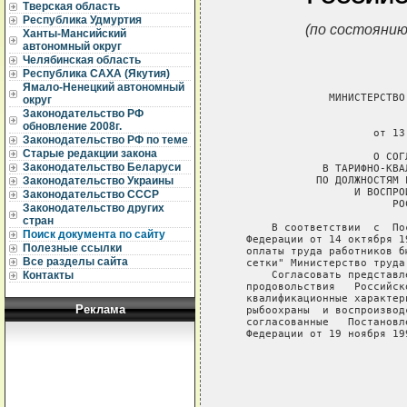
Тверская область
Республика Удмуртия
(по состоянию
Ханты-Мансийский
автономный округ
Челябинская область
Республика САХА (Якутия)
Ямало-Ненецкий автономный
                МИНИСТЕРСТВО
округ
Законодательство РФ
                             
обновление 2008г.
                       от 13
Законодательство РФ по теме
Старые редакции закона
                       О СОГ
Законодательство Беларуси
               В ТАРИФНО-КВА
              ПО ДОЛЖНОСТЯМ 
Законодательство Украины
                    И ВОСПРО
Законодательство СССР
                          РО
Законодательство других
стран
       В соответствии  с  По
Поиск документа по сайту
   Федерации от 14 октября 1
Полезные ссылки
   оплаты труда работников б
Все разделы сайта
   сетки" Министерство труда
       Согласовать представл
Контакты
   продовольствия   Российск
   квалификационные характер
Реклама
   рыбоохраны  и воспроизвод
   согласованные   Постановл
   Федерации от 19 ноября 19
                            
                            
                            