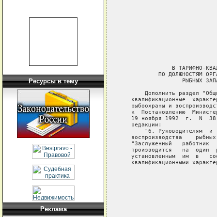
                            
                            
                            
                            
                             
               В ТАРИФНО-КВА
           ПО ДОЛЖНОСТЯМ ОРГ
                  РЫБНЫХ ЗАП
Ресурсы в тему
       Дополнить раздел "Общ
   квалификационные  характе
   рыбоохраны и воспроизводс
   к  Постановлению  Министе
   19 ноября 1992  г.  N  38
   редакции:

       "6. Руководителям  и 
   воспроизводства    рыбных
   "Заслуженный   работник  
   производится   на  один  
   установленным  им  в   со
   квалификационными характер
Реклама