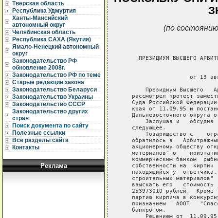
Тверская область
З
Республика Удмуртия
Ханты-Мансийский
автономный округ
(по состоянию
Челябинская область
Республика САХА (Якутия)
Ямало-Ненецкий автономный
округ
     ПРЕЗИДИУМ ВЫСШЕГО АРБИТ
Законодательство РФ
обновление 2008г.
                             
Законодательство РФ по теме
                    от 13 ав
Старые редакции закона
Законодательство Беларуси
       Президиум Высшего   А
   рассмотрел протест замест
Законодательство Украины
   Суда Российской Федерации
Законодательство СССР
   края от 11.09.95 и постан
Законодательство других
   Дальневосточного округа о
стран
       Заслушав и   обсудив 
Поиск документа по сайту
   следующее.

Полезные ссылки
       Товарищество с    огр
Все разделы сайта
   обратилось в   Арбитражны
   акционерному обществу отк
Контакты
   материалов" о    признани
   коммерческим банком  рыбн
Реклама
   собственности на  кирпич 
   находящийся у  ответчика,
   строительных материалов" 
   взыскать его   стоимость 
   253973010 рублей.  Кроме 
   партию кирпича в конкурсн
   признанием   АООТ   "Спас
   банкротом.

       Решением от  11.09.95