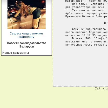
   материалов" - поручил ТОО
       При таких  условиях  
   для удовлетворения иска.

       Учитывая изложенное  
   Арбитражного процессуальн
   Президиум Высшего Арбитра
                          п 
       решение Арбитражного 
   постановление Федеральног
Секс все чаще заменяет
   округа от 19.12.95 по дел
квартплату
       В иске  ТОО  "Профит"
   взыскании его  стоимости 
Новости законодательства
   конкурсную массу отказать.
Беларуси
                            
Новые документы
                            
                            
                            
Сайт упр