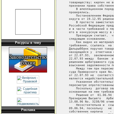
   товариществу; кирпич не в
   признании права собственно
       В апелляционном поряд
   проверялись.

       Постановлением Федера
   округа от 19.12.95 решени
       В протесте заместител
   Российской Федерации пред
   и в части требований о пе
   его в конкурсную массу в и
       Президиум считает,  ч
   следующим основаниям.

       Как видно из материал
Ресурсы в тему
   требования, ссылаясь  на 
   Дальрыббанк поручил товар
   находящийся у  ответчика 
   от 22.07.93,  заключенном
   22.07.93 между  банком  и
   решением арбитражного суд
   взыскание задолженности п
       Между тем при пересмо
   суда Приморского края No.
   от 22.07.93 не  соответст
   является недействительной
       Указанное обстоятельс
   пересмотре опротестованны
       Поскольку  договор за
   основанные на нем требова
       Решение от  01.06.94 
   Президиума Высшего   Арби
   13.08.96 No. 3238/96 отмен
       Несостоятельна и  ссы
   09.06.94, поскольку   не 
Реклама
   собственник кирпича    - 