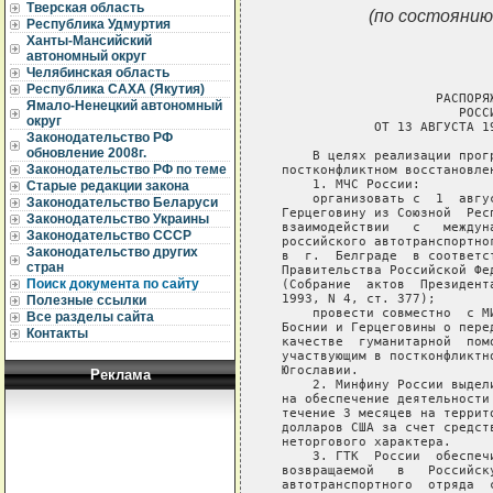
Тверская область
(по состоянию
Республика Удмуртия
Ханты-Мансийский
автономный округ
Челябинская область
Республика САХА (Якутия)
                        РАСПОРЯЖ
Ямало-Ненецкий автономный
                           РОССИ
округ
                ОТ 13 АВГУСТА 1
Законодательство РФ
обновление 2008г.
        В целях реализации прог
Законодательство РФ по теме
    постконфликтном восстановле
        1. МЧС России:

Старые редакции закона
        организовать с  1  авгу
Законодательство Беларуси
    Герцеговину из Союзной  Рес
Законодательство Украины
    взаимодействии   с   междун
Законодательство СССР
    российского автотранспортно
Законодательство других
    в  г.  Белграде  в соответс
стран
    Правительства Российской Фе
Поиск документа по сайту
    (Собрание  актов  Президент
    1993, N 4, ст. 377);

Полезные ссылки
        провести совместно  с М
Все разделы сайта
    Боснии и Герцеговины о пере
Контакты
    качестве  гуманитарной  пом
    участвующим в постконфликтн
    Югославии.

Реклама
        2. Минфину России выдел
    на обеспечение деятельности
    течение 3 месяцев на террит
    долларов США за счет средст
    неторгового характера.

        3. ГТК  России  обеспеч
    возвращаемой   в   Российск
    автотранспортного  отряда  