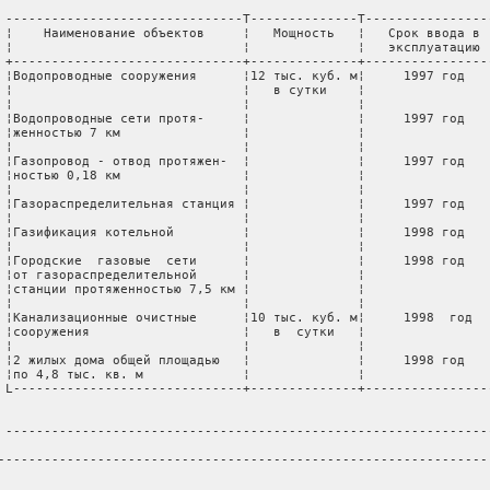
 -------------------------------T--------------T-----------------
 ¦    Наименование объектов     ¦   Мощность   ¦   Срок ввода в  
 ¦                              ¦              ¦   эксплуатацию  
 +------------------------------+--------------+-----------------
 ¦Водопроводные сооружения      ¦12 тыс. куб. м¦     1997 год    
 ¦                              ¦   в сутки    ¦                 
 ¦                              ¦              ¦                 
 ¦Водопроводные сети протя-     ¦              ¦     1997 год    
 ¦женностью 7 км                ¦              ¦                 
 ¦                              ¦              ¦                 
 ¦Газопровод - отвод протяжен-  ¦              ¦     1997 год    
 ¦ностью 0,18 км                ¦              ¦                 
 ¦                              ¦              ¦                 
 ¦Газораспределительная станция ¦              ¦     1997 год    
 ¦                              ¦              ¦                 
 ¦Газификация котельной         ¦              ¦     1998 год    
 ¦                              ¦              ¦                 
 ¦Городские  газовые  сети      ¦              ¦     1998 год    
 ¦от газораспределительной      ¦              ¦                 
 ¦станции протяженностью 7,5 км ¦              ¦                 
 ¦                              ¦              ¦                 
 ¦Канализационные очистные      ¦10 тыс. куб. м¦     1998  год   
 ¦сооружения                    ¦   в  сутки   ¦                 
 ¦                              ¦              ¦                 
 ¦2 жилых дома общей площадью   ¦              ¦     1998 год    
 ¦по 4,8 тыс. кв. м             ¦              ¦                 
 L------------------------------+--------------+-----------------
 ----------------------------------------------------------------