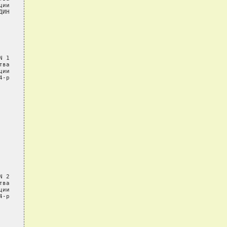
ии

ИН

 1

ва

ии

-р

 2

ва

ии

-р
