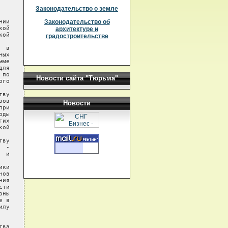
Законодательство о земле
ии

Законодательство об
ой

архитектуре и
ой

градостроительстве
 в

ых

ме

ля

по

Новости сайта "Тюрьма"
го

ву

ов

Новости
ри

ды

их

ой

ву

 -

 и

ки

ов

ия

ти

ны

 в

лу

ва
