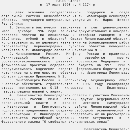
                            РАСПОРЯЖЕНИЕ

                    от 17 июля 1996 г. N 1174-р

     В целях  оказания   государственной   поддержки   в   создан
 автономной  системы  жизнеобеспечения г.  Ивангорода Ленинградск
 области,  получающего коммунальные услуги из  г.  Нарвы  Эстонск
 Республики:

     1. Зачислять фактически  взысканные  в  счет  доначисленных 
 июле -  декабре  1996  года  по актам документальных и камеральн
 проверок  платежи  по  финансовым  и  штрафным  санкциям  в  сум
 22,2 млрд.  рублей  в  областной  бюджет Ленинградской области д
 использования их по целевому назначению на финансирование работ 
 строительству   первоочередных   пусковых  объектов  коммунально
 хозяйства в г. Ивангороде согласно Приложению N 1.

     2. Минэкономики   России,   Минфину   России  и  правительст
 Ленинградской      области      при      разработке      прогноз
 социально-экономического   развития  Российской  Федерации  и  п
 формировании  проектов  федерального  бюджета  на 1997 - 1998 го
 предусматривать  выделение  средств  федерального бюджета и друг
 источников на строительство  объектов  г. Ивангорода Ленинградск
 области согласно Приложению N 2.

     3. Минтопэнерго России  и  Российскому  акционерному  общест
 "Газпром" обеспечить  строительство  в  1997  году  газопровода 
 отвода  протяженностью  0,18   километра   к   г.   Ивангороду  
 газораспределительной станции.

     4. Правительству Ленинградской области с участием Минэкономи
 России,  ГТК  России,  МВЭСа  России,  других  федеральных орган
 исполнительной   власти   и   органов   местного    самоуправлен
 г. Ивангорода   и   Кингисеппского  района  Ленинградской  облас
 подготовить предложения по созданию свободной  экономической  зо
 на  территории  г. Ивангорода  и  представить их на рассмотрение
 Правительство  Российской  Федерации  после  вступления   в   си
 Федерального закона "О свободных экономических зонах".

                                         Председатель Правительст