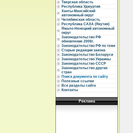
  
Тверская область
  
Республика Удмуртия
Ханты-Мансийский
  
автономный округ
  
Челябинская область
  
Республика САХА (Якутия)
  
  
Ямало-Ненецкий автономный
  
округ
  
Законодательство РФ
  
обновление 2008г.
  
Законодательство РФ по теме
  
Старые редакции закона
  
Законодательство Беларуси
  
  
Законодательство Украины
  
Законодательство СССР
  
Законодательство других
  
стран
  
Поиск документа по сайту
  
Полезные ссылки
  
Все разделы сайта
  
  
Контакты
  
  
Реклама
  
  
  
  
  
  
  
  