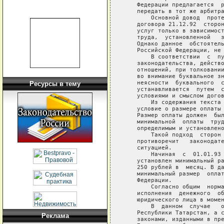
    Федерации предлагается  р
    передать в тот же арбитра
        Основной довод  проте
    договора 21.12.92  сторон
    услуг только в зависимост
    труда,  установленной   з
    Однако данное  обстоятель
    Российской Федерации, не 
        В соответствии  с  пу
    законодательства, действо
    отношений, при толковании
    во внимание буквальное зн
    неясности  буквального  с
Ресурсы в тему
    устанавливается  путем  с
    условиями и смыслом догов
        Из содержания текста 
    условие о размере оплаты 
    Размер оплаты должен  был
    минимальной  оплаты  труд
    определимым и установлено
        Такой подход  сторон 
    противоречит   законодате
    ситуацией.

        Начиная  с  01.01.93 
    установлен минимальный ра
    250 рублей в  месяц. В да
    минимальный размер  оплат
    Федерации.

        Согласно общим  норма
    исполнения  денежного  об
    юридического лица в момен
        В  данном  случае   о
    Республики Татарстан, а с
Реклама
    законами, изданными в пре