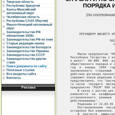
Тверская область
ПОРЯДКА 
Республика Удмуртия
Ханты-Мансийский
автономный округ
(по состоянию
Челябинская область
Республика САХА (Якутия)
Ямало-Ненецкий автономный
округ
Законодательство РФ
         ПРЕЗИДИУМ ВЫСШЕГО АР
обновление 2008г.
Законодательство РФ по теме
                          ПОС
Старые редакции закона
                            о
Законодательство Беларуси
                             
Законодательство Украины
        Малое предприятие "РО
Законодательство СССР
    Республики Татарстан с ис
Законодательство других
    и молот"  66 889  800  ру
стран
    общественного порядка и с
Поиск документа по сайту
    год  и  январь  1994  год
Полезные ссылки
    заключенного  сторонами  
Все разделы сайта
    действие договора пролонг
    содержит новую редакцию п
Контакты
    предусмотрено, что "расче
    го числа  текущего  месяц
Реклама
    предприятия "РОСМ" 900 ты
        В связи с ростом цен 
    изменяется  на  коэффицие
    установленного  размера  
    действовавшему".

        Решением от 22.03.95 
        Постановлением  касса
    оставлено без изменения.

        В  протесте  заместит