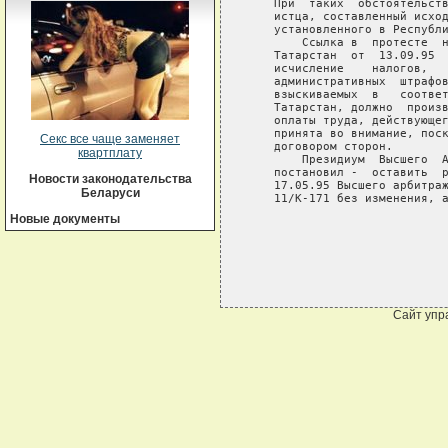
    При  таких  обстоятельств
    истца, составленный исход
    установленного в Республи
        Ссылка в  протесте  н
    Татарстан  от  13.09.95  
    исчисление    налогов,   
    административных  штрафов
    взыскиваемых  в   соответ
    Татарстан, должно  произв
    оплаты труда, действующег
    принята во внимание, поск
Секс все чаще заменяет
    договором сторон.

квартплату
        Президиум  Высшего  А
    постановил -  оставить  р
Новости законодательства
    17.05.95 Высшего арбитраж
Беларуси
    11/К-171 без изменения, а
Новые документы
Сайт упр