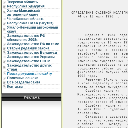
Тверская область
Республика Удмуртия
Ханты-Мансийский
ОПРЕДЕЛЕНИЕ СУДЕБНОЙ КОЛЛЕГИ
автономный округ
   РФ от 15 июля 1996 г.

Челябинская область
   -------------------------
Республика САХА (Якутия)
Ямало-Ненецкий автономный
                             
округ
       Педанов с  1984  года
Законодательство РФ
   пассажирском автотранспор
обновление 2008г.
   предприятию от 13 июня 19
Законодательство РФ по теме
   отношения на основании п.
Старые редакции закона
   суд с  иском  о  восстано
Законодательство Беларуси
   заработной платы  за  вре
Законодательство Украины
   уволен с  работы  за  отк
   изменением существенных  
Законодательство СССР
   водителем автобусов на ра
Законодательство других
   продолжения работы  до  д
стран
   фиксированной выручки раб
Поиск документа по сайту
   1992 года.

Полезные ссылки
       Решением Ейского горо
Все разделы сайта
   в иске  Педанову о восста
Контакты
   платы за время вынужденно
       Судебная коллегия    
   Краснодарского краевого с
Реклама
       Заместитель Председат
   поставил вопрос об отмене
       Судебная  коллегия  п
   15 июля 1996 г. судебные 
   основаниям.

       Отказывая в удовлетво
   из того, что истец неодно
   о работе   по   методу   
   обоснованно уволен  за  о