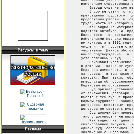
   изменением существенных ус
       Выводы суда не соотве
       В соответствии  с  п.
   прекращения трудового   д
   продолжения работы  в  св
   труда, часть из которых у
       Как видно из материал
   водителя автобуса  и  про
   Более того,  он согласилс
   изменениями порядка оплат
   им контракта в 1992 году 
   числе и   в   соответстви
Ресурсы в тему
   увольнения. Данное обстоя
   нашло подтверждение   в  
   установленным и суд.

       Признавая увольнение 
   в решении,  какие же суще
   Педанова изменились  в  с
   за проезд,  в том числе и
   контракт. При  таких  обс
   вывод суда об  обоснованн
   Педановым по основаниям, 
       Суд признал установле
   от заключения  договора  
   Вместе с тем суд не прове
   нормам трудового   законо
   договоров, некоторые  пре
   договора не соответствуют 
       Суд должен был провер
   такого договора и не явля
       Как видно  из  дела, 
   фиксированной выручки,  к
   однако суд  согласился  с
Реклама
   заключения с  Педановым  