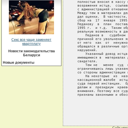
   полностью вносил в кассу 
   возражения истца,  ссылав
   с администрацией отношени
   Между тем в материалах де
   дал оценки.  В частности,
   сбор на  17  января  1995
   Педанову  в  план  постав
   1995 г.  и т.д.  Таким об
   реальную возможность в да
       Педанов в   судебном 
   причиной его увольнения я
Секс все чаще заменяет
   от него  как  от  ненужно
квартплату
   обращался в различные орг
   нарушений.

Новости законодательства
       Указанный довод истца
Беларуси
   имеющимися в  материалах 
   свидетеля.

Новые документы
       Тем не   менее  суд  
   ограничившись лишь указан
   со стороны администрации 
       На некоторые  из  наз
   кассационной жалобе  истц
   суда первой инстанции.  О
   делам и  президиум  краев
   внимания. Поэтому все суд
   признаны законными и обос