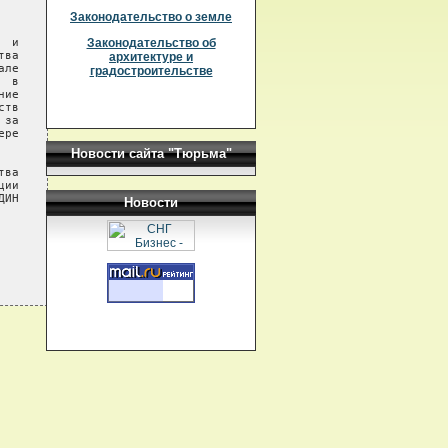
Законодательство о земле
 и

Законодательство об
ва

архитектуре и
ле

градостроительстве
 в

ие

тв

за

ре

Новости сайта "Тюрьма"
ва

ии

ИН

Новости