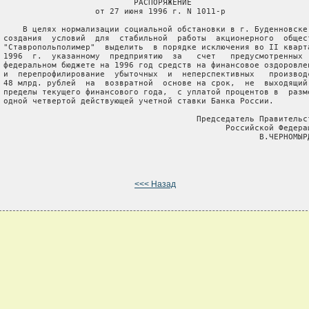
                            РАСПОРЯЖЕНИЕ

                    от 27 июня 1996 г. N 1011-р

     В целях нормализации социальной обстановки в г. Буденновске 
 создания  условий  для  стабильной  работы  акционерного  общест
 "Ставропольполимер"  выделить  в порядке исключения во II кварта
 1996  г.  указанному  предприятию  за   счет   предусмотренных  
 федеральном бюджете на 1996 год средств на финансовое оздоровлен
 и  перепрофилирование  убыточных  и  неперспективных   производс
 48 млрд. рублей  на  возвратной  основе на срок,  не  выходящий 
 пределы текущего финансового года,  с уплатой процентов в  разме
 одной четвертой действующей учетной ставки Банка России.

                                         Председатель Правительст
                                               Российской Федерац
                                                      В.ЧЕРНОМЫРД
<<< Назад