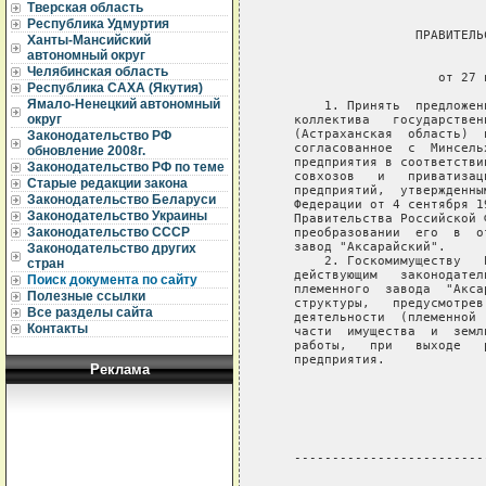
Тверская область
Республика Удмуртия
                   ПРАВИТЕЛЬ
Ханты-Мансийский
автономный округ
                             
Челябинская область
                      от 27 
Республика САХА (Якутия)
Ямало-Ненецкий автономный
       1. Принять  предложен
округ
   коллектива   государствен
   (Астраханская  область)  
Законодательство РФ
   согласованное  с  Минсель
обновление 2008г.
   предприятия в соответстви
Законодательство РФ по теме
   совхозов   и   приватизац
Старые редакции закона
   предприятий,  утвержденны
Законодательство Беларуси
   Федерации от 4 сентября 1
Законодательство Украины
   Правительства Российской 
Законодательство СССР
   преобразовании  его  в  о
   завод "Аксарайский".

Законодательство других
       2. Госкомимуществу   
стран
   действующим   законодател
Поиск документа по сайту
   племенного  завода  "Акса
Полезные ссылки
   структуры,   предусмотрев
Все разделы сайта
   деятельности  (племенной 
Контакты
   части  имущества  и  земл
   работы,   при   выходе   
   предприятия.

Реклама
                            
                            
                            
   -------------------------